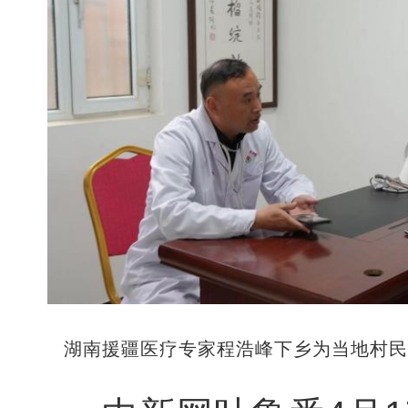
湖南援疆医疗专家程浩峰下乡为当地村