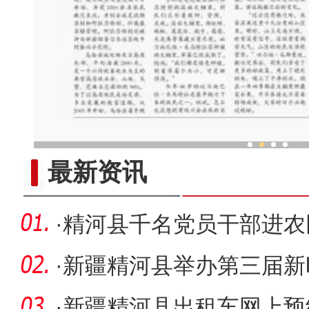
疆品出疆 “新疆
最新资讯
·
精河县千名党员干部进农
·
新疆精河县举办第三届新
员大赛总
·
新疆精河县出租车网上预