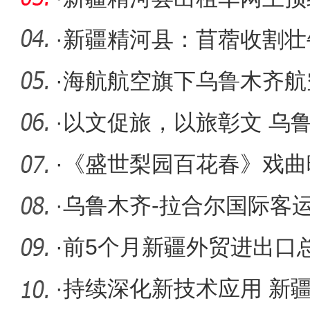
·
新疆精河县：苜蓿收割壮
·
海航航空旗下乌鲁木齐航
题活
·
以文促旅，以旅彰文 乌
赋能高质
·
《盛世梨园百花春》戏曲
剧院举行
·
乌鲁木齐-拉合尔国际客
·
前5个月新疆外贸进出口总
乌鲁木齐
·
持续深化新技术应用 新