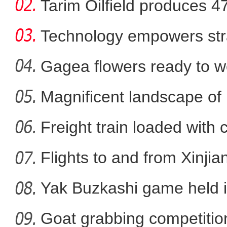
Tarim Oilfield produces 4
Technology empowers str
Xi
Gagea flowers ready to w
Nal
Magnificent landscape of
“新歌唱新疆”在喀
La
Freight train loaded with
Flights to and from Xinjian
Yak Buzkashi game held 
Goat grabbing competition