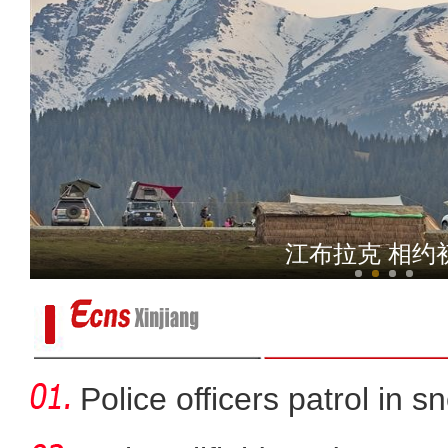
新疆天山深处成群高原精灵
江布拉克 相约
电商主播大赛暨首届直播新
Police officers patrol in s