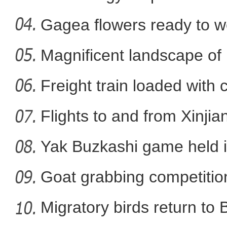
Xi
Gagea flowers ready to w
Nal
Magnificent landscape of
《游在新疆、吃住在兵团》
La
Freight train loaded with
Flights to and from Xinjian
Yak Buzkashi game held 
Goat grabbing competition
Migratory birds return to