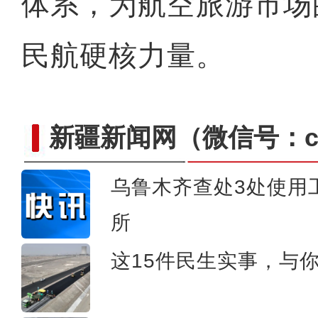
体系，为航空旅游市场
民航硬核力量。
新疆新闻网
（微信号：cn
乌鲁木齐查处3处使用
《游在新疆、吃住在兵团》
所
这15件民生实事，与