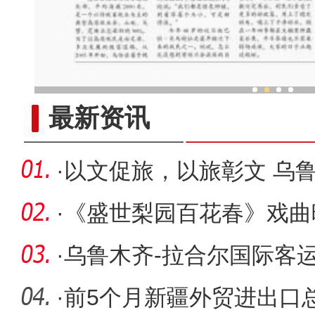
乌鲁木齐外向型经济持续
最新资讯
·
以文促旅，以旅彰文 乌
赋能高质
·
《盛世梨园百花春》戏曲
剧院举行
·
乌鲁木齐-拉合尔国际客
·
前5个月新疆外贸进出口总