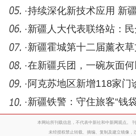
乌鲁木齐
·
持续深化新技术应用 新
间居民用
·
新疆人大代表联络站：民
·
新疆霍城第十二届薰衣草
幕（图）
·
在新疆兵团，一碗灰面何
·
阿克苏地区新增118家门
通道”药
·
新疆铁警：守住旅客“钱袋
摊”
本网站所刊载信息，不代表中新社和中新网观点。 
未经授权禁止转载、摘编、复制及建立镜像，