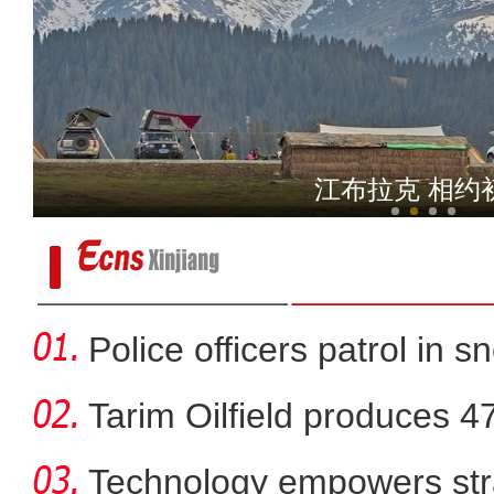
《游在新疆、吃住在兵团》
江布拉克 相约
Police officers patrol in s
Tarim Oilfield produces 4
Technology empowers str