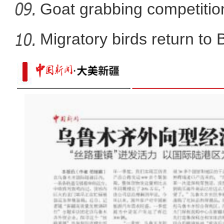
Goat grabbing competition
Migratory birds return to
实拍新疆科桑溶洞国家森