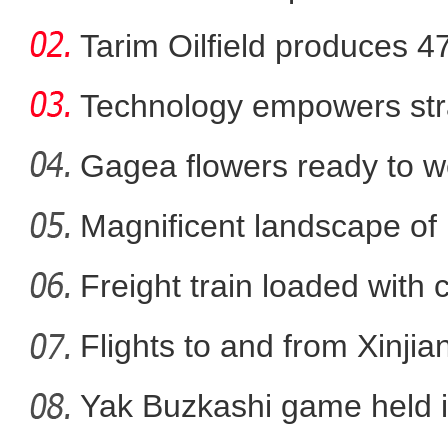
Tarim Oilfield produces 4
Technology empowers str
Xi
Gagea flowers ready to w
Nal
Magnificent landscape of
《游在新疆、吃住在兵团》
La
Freight train loaded with
Flights to and from Xinjian
Yak Buzkashi game held 