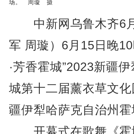
场。 周璇 摄
中新网乌鲁木齐6月1
军 周璇）6月15日晚1
·芳香霍城”2023新疆
城第十二届薰衣草文化
疆伊犁哈萨克自治州霍
开幕式在歌舞《霍