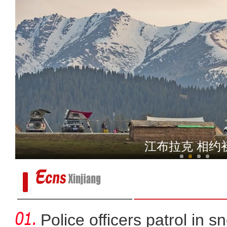
新疆兵团曲子戏：老调
江布拉克 相约
Police officers patrol in s