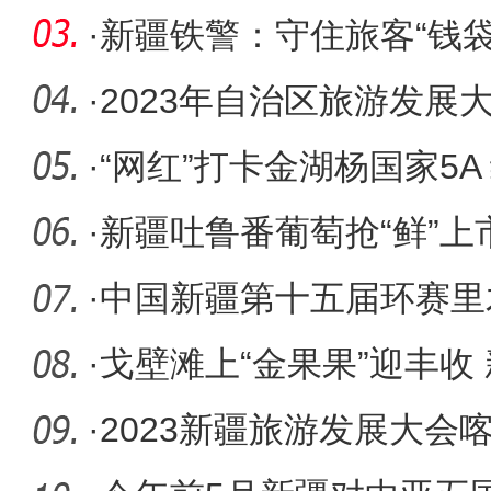
通道”药
·
新疆铁警：守住旅客“钱袋
摊”
·
2023年自治区旅游发展
方”旅
·
“网红”打卡金湖杨国家5A 
·
新疆吐鲁番葡萄抢“鲜”上
人
·
中国新疆第十五届环赛里
圆满落幕
·
戈壁滩上“金果果”迎丰收
产业助
·
2023新疆旅游发展大会