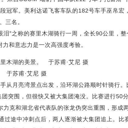
赛段冠军。美利达诺飞客车队的182号车手巫帛宏
二、三名。
泪”之称的赛里木湖骑行一周，全长90公里，整
的耐力和意志力是一次高强度考验。
 于苏甫·艾尼 摄
选手从月亮湾景点出发，沿环湖公路顺时针骑行。
集团突围，但很快又被大集团淹没。比赛进行50
尔力克和湖北省代表队的张龙伪突出重围，形成
通过途中冲刺点后，两人逐渐被大集团追上。比