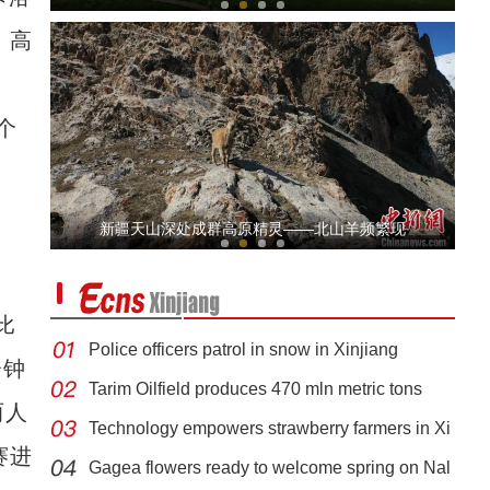
，高
个
新疆兵团曲子戏：老调新唱有新意
新疆天山深处成群高原精灵——北山羊频繁现
比
Police officers patrol in snow in Xinjiang
分钟
Tarim Oilfield produces 470 mln metric tons
两人
Technology empowers strawberry farmers in Xi
《游在新疆、吃住在兵团》系列短视频：九师
赛进
Gagea flowers ready to welcome spring on Nal