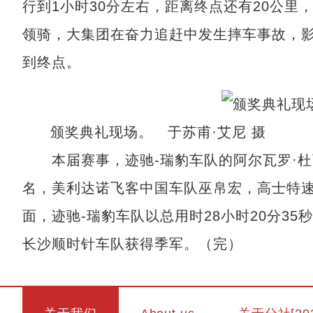
行到1小时30分左右，距离终点还有20公里
领骑，大集团在奋力追赶中发生摔车事故，影
到终点。
颁奖典礼现场。 于苏甫·艾尼 摄
本届赛事，迹驰-瑞豹车队的阿尔瓦罗·杜瓦
名，美利达诺飞客中国车队巫帛宏，高士特
面，迹驰-瑞豹车队以总用时28小时20分3
长沙顺时针车队获得季军。（完）