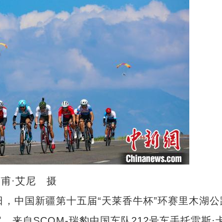
甫·艾尼 摄
日，中国新疆第十五届“天莱香牛杯”环赛里木湖公
来自SCOM-瑞豹中国车队212号车手托雷斯·