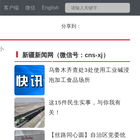
客户端
微信
English
分享到：
小
新疆新闻网
（微信号：cns-xj）
乌鲁木齐查处3处使用工业碱浸
泡加工食品场所
这15件民生实事，与你我有
关！
【丝路同心圆】自治区党委统