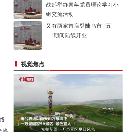
战部举办青年党员理论学习小
《游在新疆、吃住在兵团》系列短视频：九师
组交流活动
又有两家首店登陆乌市 “五
一”期间陆续开业
视觉焦点
实拍新疆科桑溶洞国家森林公园夏日美景
路
实拍新疆一万泉景区夏日风光
卡洛