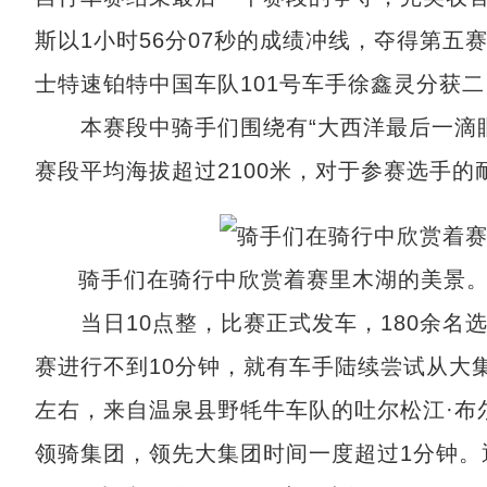
斯以1小时56分07秒的成绩冲线，夺得第五
士特速铂特中国车队101号车手徐鑫灵分获
本赛段中骑手们围绕有“大西洋最后一滴眼
赛段平均海拔超过2100米，对于参赛选手
骑手们在骑行中欣赏着赛里木湖的美景。
当日10点整，比赛正式发车，180余名
赛进行不到10分钟，就有车手陆续尝试从大
左右，来自温泉县野牦牛车队的吐尔松江·布
领骑集团，领先大集团时间一度超过1分钟。