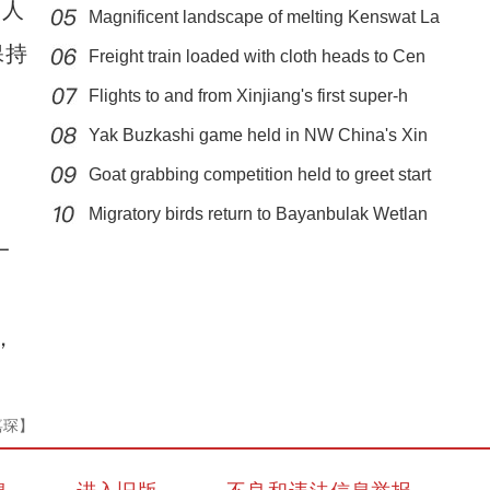
一人
Magnificent landscape of melting Kenswat La
保持
Freight train loaded with cloth heads to Cen
Flights to and from Xinjiang's first super-h
Yak Buzkashi game held in NW China's Xin
Goat grabbing competition held to greet start
实拍新疆科桑溶洞国家森林公园夏日美景
Migratory birds return to Bayanbulak Wetlan
一
，
嘉琛】