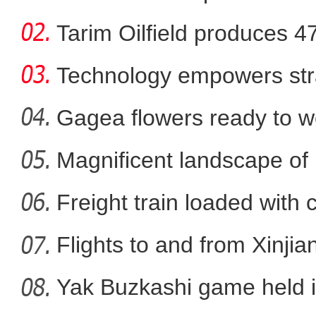
Tarim Oilfield produces 4
Technology empowers str
Xi
Gagea flowers ready to w
Nal
Magnificent landscape of
La
Freight train loaded with
实拍新疆科桑溶洞国家森
Flights to and from Xinjian
Yak Buzkashi game held 