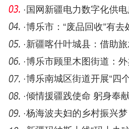
保护新方
·
国网新疆电力数字化供电
盖
·
博乐市：“废品回收”有去
·
新疆喀什叶城县：借助旅
游四季旅
·
博乐市顾里木图街道：外
员”为基
·
博乐南城区街道开展“四个
安全宣
·
倾情援疆践使命 躬身奉
市党委组
·
杨海波夫妇的乡村振兴梦