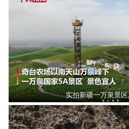
实拍新疆一万泉景区
新疆兵团曲子戏：老调