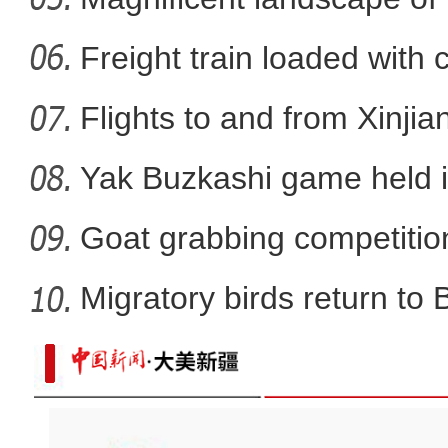
《游在新疆、吃住在兵团》
La
Freight train loaded with
Flights to and from Xinjian
Yak Buzkashi game held 
Goat grabbing competition
Migratory birds return to
实拍新疆科桑溶洞国家森