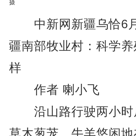
摄
中新网新疆乌恰6月1
疆南部牧业村：科学养
样
作者 喇小飞
沿山路行驶两小时
草木葱茏，牛羊悠闲地