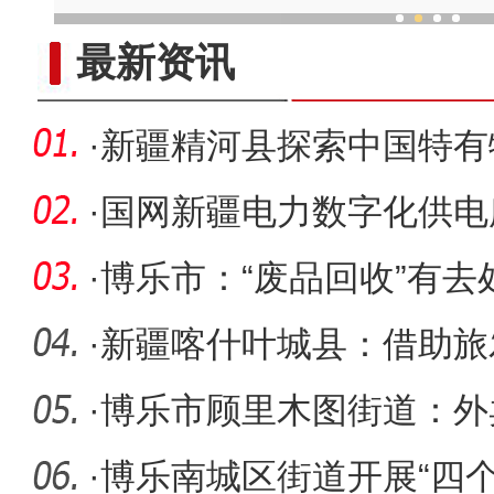
乌鲁木齐外向型经济持续
最新资讯
·
新疆精河县探索中国特有
保护新方
·
国网新疆电力数字化供电
盖
·
博乐市：“废品回收”有去
·
新疆喀什叶城县：借助旅
游四季旅
·
博乐市顾里木图街道：外
员”为基
·
博乐南城区街道开展“四个