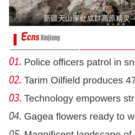
新疆兵团曲子戏：老调
新疆天山深处成群高原精灵
Police officers patrol in s
Tarim Oilfield produces 4
Technology empowers str
Xi
Gagea flowers ready to w
Nal
Magnificent landscape of