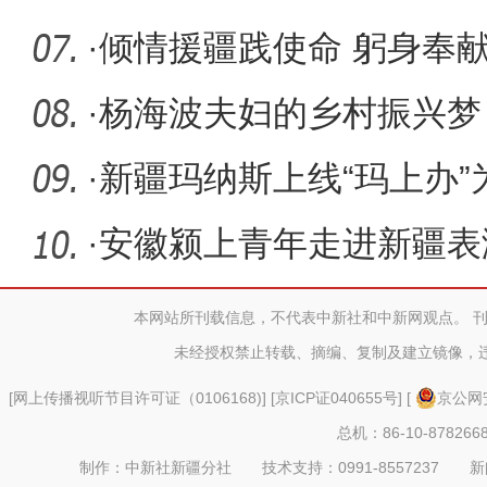
安全宣
·
倾情援疆践使命 躬身奉
市党委组
·
杨海波夫妇的乡村振兴梦
·
新疆玛纳斯上线“玛上办
推动群
·
安徽颍上青年走进新疆表
灯
本网站所刊载信息，不代表中新社和中新网观点。 
未经授权禁止转载、摘编、复制及建立镜像，
[
网上传播视听节目许可证（0106168)
] [
京ICP证040655号
] [
京公网安
总机：86-10-878266
制作：中新社新疆分社 技术支持：0991-8557237 新闻热线：