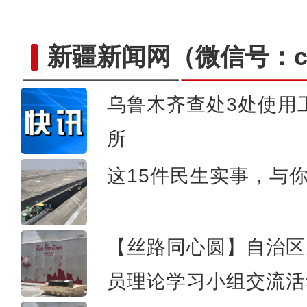
新疆新闻网
（微信号：cn
乌鲁木齐查处3处使用
《游在新疆、吃住在兵团》
所
这15件民生实事，与
【丝路同心圆】自治区
员理论学习小组交流活