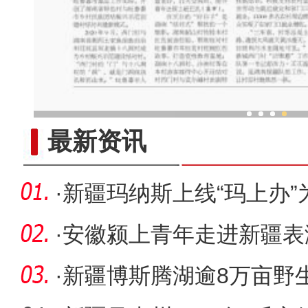
新疆兵团农场里的民族
最新资讯
·
新疆玛纳斯上线“玛上办
推动群
·
安徽颍上青年走进新疆表
灯
·
新疆博斯腾湖逾8万亩野