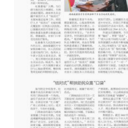
实拍新疆科桑溶洞国家森