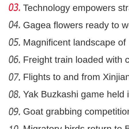
Technology empowers str
Xi
Gagea flowers ready to w
Nal
Magnificent landscape of
新疆兵团曲子戏：老调
La
Freight train loaded with
Flights to and from Xinjian
Yak Buzkashi game held 
Goat grabbing competition
Migratory birds return to