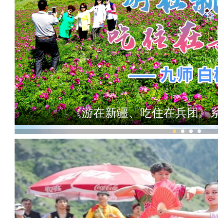
实拍新疆科桑溶洞国家森