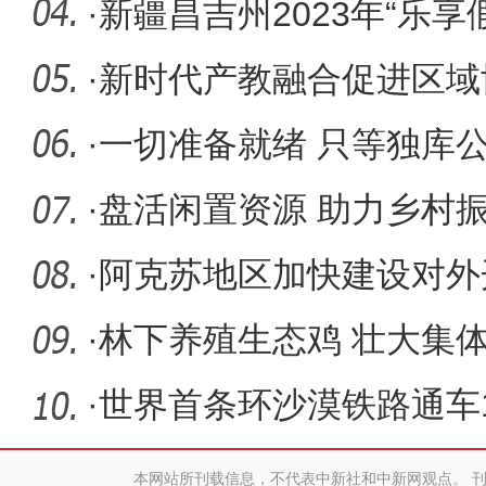
（图）
·
新疆昌吉州2023年“乐享
活动
·
新时代产教融合促进区域
就业论坛
·
一切准备就绪 只等独库公
·
盘活闲置资源 助力乡村
·
阿克苏地区加快建设对外
·
林下养殖生态鸡 壮大集
·
世界首条环沙漠铁路通车
上点外卖
本网站所刊载信息，不代表中新社和中新网观点。 