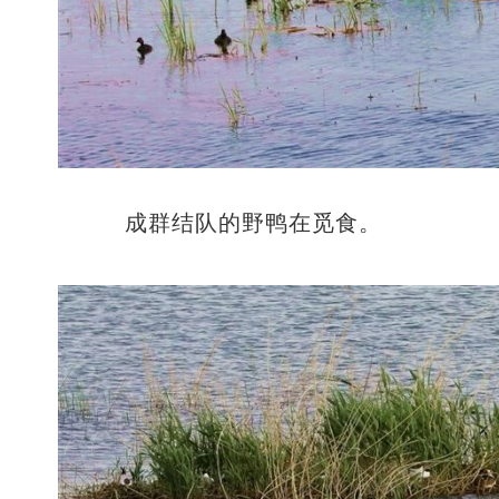
成群结队的野鸭在觅食。