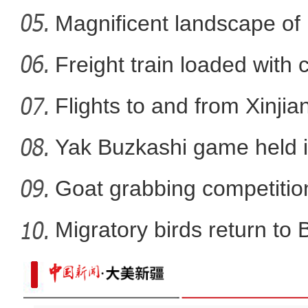
Nal
Magnificent landscape of
新疆：哈萨克刺绣从家庭
La
Freight train loaded with
Flights to and from Xinjian
Yak Buzkashi game held 
Goat grabbing competition
Migratory birds return to
实拍新疆一万泉景区