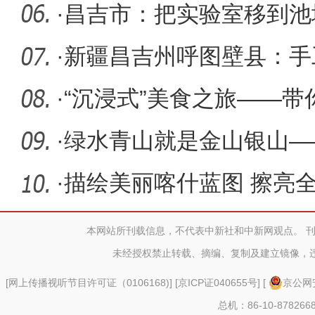
·
昌吉市：把实验室移到池
·
新疆昌吉州呼图壁县：手
·
“沉浸式”美食之旅——
·
绿水青山就是金山银山—
为本打造
·
描绘美丽喀什蓝图 擦亮
看“旅游
本网站所刊载信息，不代表中新社和中新网观点。 
未经授权禁止转载、摘编、复制及建立镜像，
[
网上传播视听节目许可证（0106168)
] [
京ICP证040655号
] [
京公网安
总机：86-10-878266