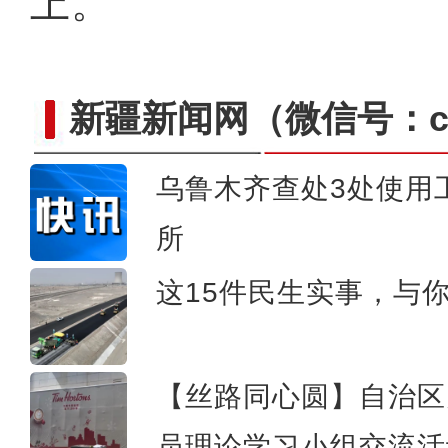
上。
新疆新闻网
（微信号：cn
乌鲁木齐查处3处使用
所
新疆：哈萨克刺绣从家庭
这15件民生实事，与
【丝路同心圆】自治区
员理论学习小组交流活