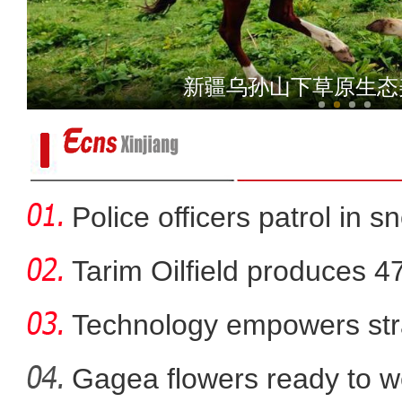
《游在新疆、吃住在兵团》
新疆乌孙山下草原生态
Police officers patrol in s
Tarim Oilfield produces 4
Technology empowers str
Xi
Gagea flowers ready to w