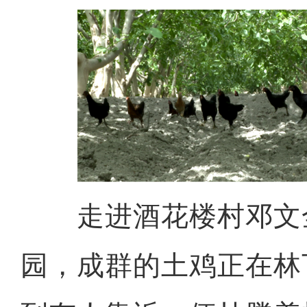
走进酒花楼村邓文全
园，成群的土鸡正在林