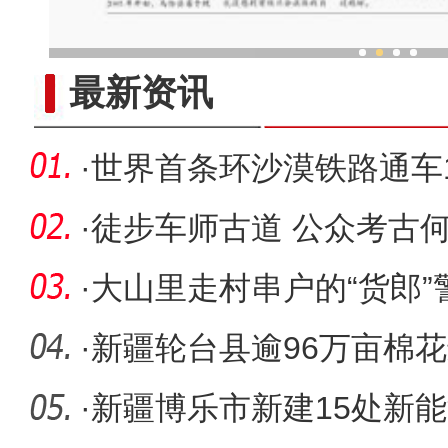
乌鲁木齐外向型经济持续
最新资讯
·
世界首条环沙漠铁路通车
上点外卖
·
徒步车师古道 公众考古何
文化遗
·
大山里走村串户的“货郎”
·
新疆轮台县逾96万亩棉
关键期
·
新疆博乐市新建15处新