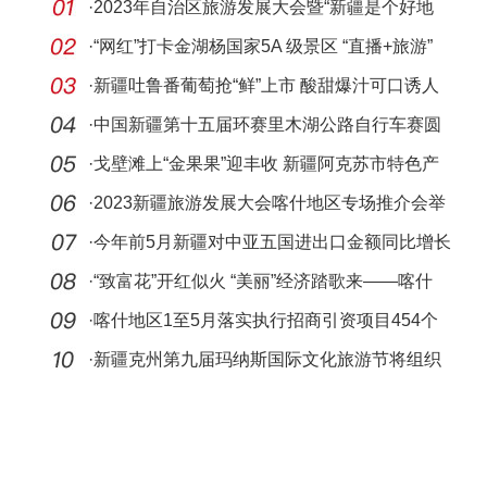
·
2023年自治区旅游发展大会暨“新疆是个好地
方”旅
·
“网红”打卡金湖杨国家5A 级景区 “直播+旅游”
·
新疆吐鲁番葡萄抢“鲜”上市 酸甜爆汁可口诱人
·
中国新疆第十五届环赛里木湖公路自行车赛圆
满落幕
·
戈壁滩上“金果果”迎丰收 新疆阿克苏市特色产
业助
·
2023新疆旅游发展大会喀什地区专场推介会举
办
·
今年前5月新疆对中亚五国进出口金额同比增长
99.9%
·
“致富花”开红似火 “美丽”经济踏歌来——喀什
·
喀什地区1至5月落实执行招商引资项目454个
到位资
·
新疆克州第九届玛纳斯国际文化旅游节将组织
三大英