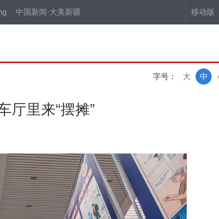
ng
中国新闻·大美新疆
移动版
字号：
大
中
车厅里来“摆摊”