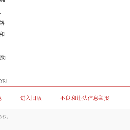
、
络
和
帮助
家伟】
息
进入旧版
不良和违法信息举报
授权。