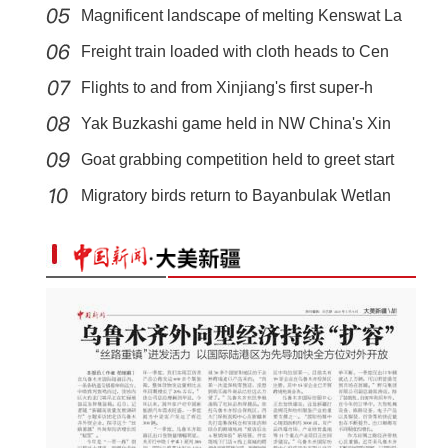
Magnificent landscape of melting Kenswat La
Freight train loaded with cloth heads to Cen
Flights to and from Xinjiang's first super-h
Yak Buzkashi game held in NW China's Xin
Goat grabbing competition held to greet start
实拍新疆科桑溶洞国家森林公园夏日美景
Migratory birds return to Bayanbulak Wetlan