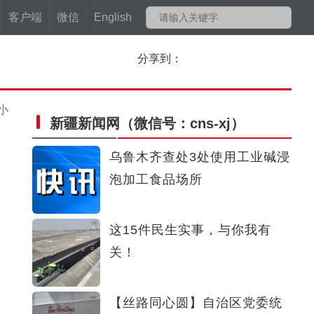
客户端
微信
English
分享到：
小
新疆新闻网
（微信号：cns-xj）
乌鲁木齐查处3处使用工业碱浸
泡加工食品场所
这15件民生实事，与你我有
关！
【丝路同心圆】自治区党委统