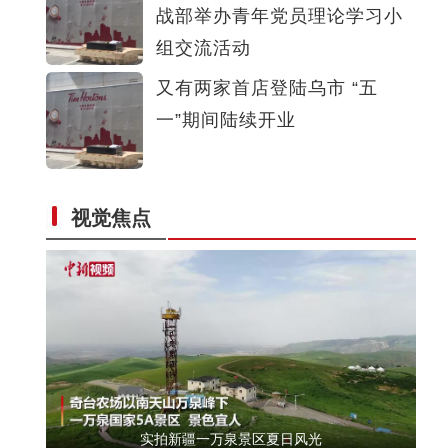
战部举办青年党员理论学习小
《游在新疆、吃住在兵团》系列短视频：九师
组交流活动
又有两家首店登陆乌市 “五
一”期间陆续开业
视觉焦点
实拍新疆科桑溶洞国家森林公园夏日美景
实拍新疆一万泉景区夏日风光