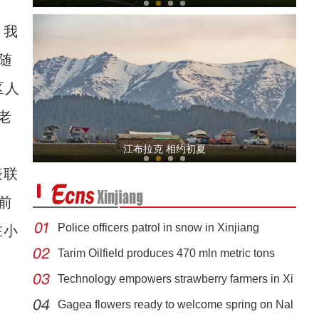
，我
随
区人
老
新疆兵团曲子戏：老调新唱有新意
江布拉克 相约初夏
表联
前
Police officers patrol in snow in Xinjiang
在小
Tarim Oilfield produces 470 mln metric tons
Technology empowers strawberry farmers in Xi
《游在新疆、吃住在兵团》系列短视频：九师
Gagea flowers ready to welcome spring on Nal