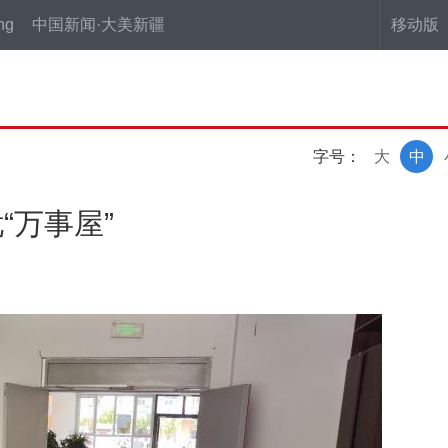
ng
中国新闻·大美新疆
移动版
字号：
大
中
“万事屋”