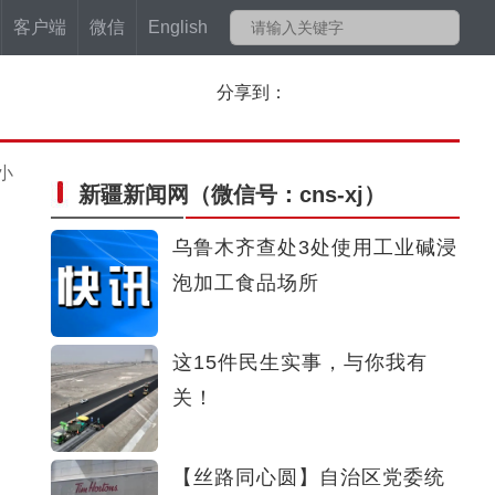
客户端
微信
English
分享到：
小
新疆新闻网
（微信号：cns-xj）
乌鲁木齐查处3处使用工业碱浸
泡加工食品场所
这15件民生实事，与你我有
关！
【丝路同心圆】自治区党委统