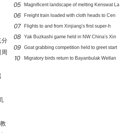
Magnificent landscape of melting Kenswat La
Freight train loaded with cloth heads to Cen
Flights to and from Xinjiang's first super-h
Yak Buzkashi game held in NW China's Xin
充分
Goat grabbing competition held to greet start
实拍新疆科桑溶洞国家森林公园夏日美景
训周
Migratory birds return to Bayanbulak Wetlan
属
机
教