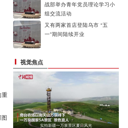
战部举办青年党员理论学习小
《游在新疆、吃住在兵团》系列短视频：九师
组交流活动
又有两家首店登陆乌市 “五
一”期间陆续开业
视觉焦点
实拍新疆科桑溶洞国家森林公园夏日美景
的重
阿图
实拍新疆一万泉景区夏日风光