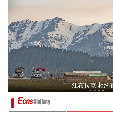
新疆兵团曲子戏：老调
江布拉克 相约