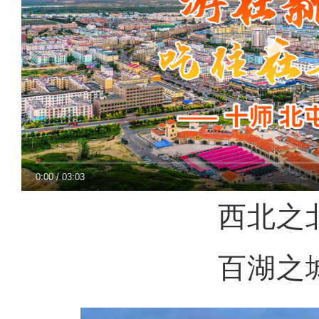
0:00
/
03:03
西北之
百湖之