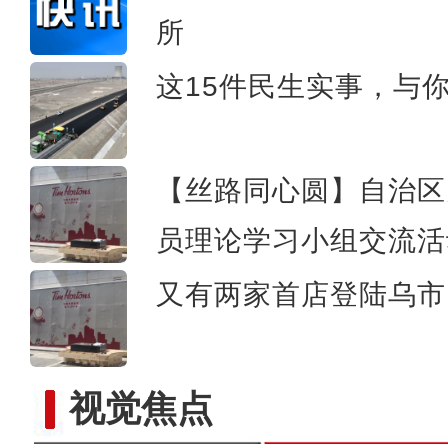
《游在新疆、吃住在兵团》
所
这15件民生实事，与
【丝路同心圆】自治区
员理论学习小组交流活
又有两家首店登陆乌市 
视觉焦点
实拍新疆科桑溶洞国家森