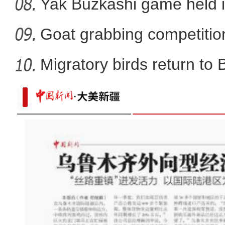
Yak Buzkashi game held 
Goat grabbing competition
Migratory birds return to
实拍新疆科桑溶洞国家森