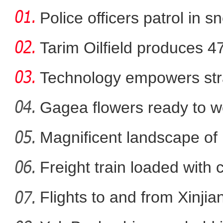
Police officers patrol in s
Tarim Oilfield produces 4
Technology empowers str
Xi
Gagea flowers ready to w
Nal
Magnificent landscape of
《游在新疆、吃住在兵团》
La
Freight train loaded with
Flights to and from Xinjian