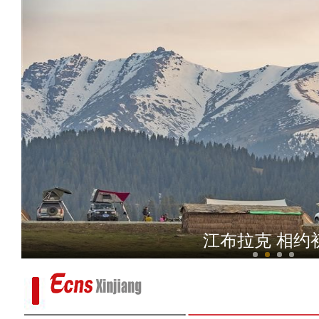
实拍新疆科桑溶洞国家森
江布拉克 相约