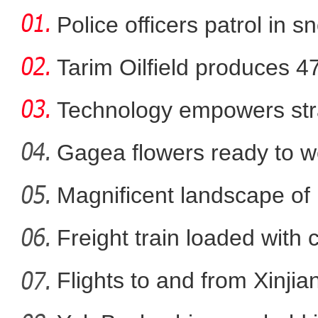
Police officers patrol in s
Tarim Oilfield produces 4
Technology empowers str
Xi
Gagea flowers ready to w
Nal
Magnificent landscape of
实拍新疆一万泉景区
La
Freight train loaded with
Flights to and from Xinjian