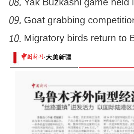
Yak Buzkashi game held 
Goat grabbing competition
Migratory birds return to
《游在新疆、吃住在兵团》