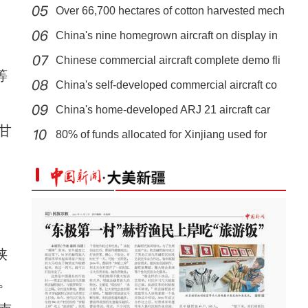
Over 66,700 hectares of cotton harvested mech
China's nine homegrown aircraft on display in
Chinese commercial aircraft complete demo fli
等
China's self-developed commercial aircraft co
、
China's home-developed ARJ 21 aircraft car
新疆吐尔尕特口岸前十月完成进出口货物77万
甘
80% of funds allocated for Xinjiang used for
陕
。