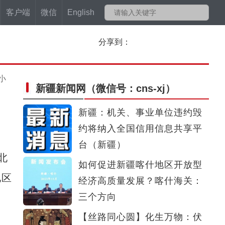
客户端
微信
English
分享到：
小
新疆新闻网
（微信号：cns-xj）
新疆：机关、事业单位违约毁
约将纳入全国信用信息共享平
台（新疆）
北
如何促进新疆喀什地区开放型
地区
经济高质量发展？喀什海关：
三个方向
【丝路同心圆】化生万物：伏