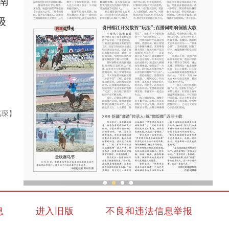
南
级
嘉琛】
统战
新疆“非遗”传承人：跳“做饭舞”近三十载
息
进入旧版
不良和违法信息举报