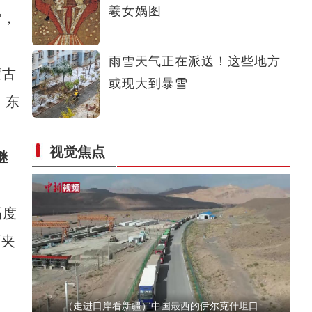
羲女娲图
雪，
新疆霍尔果斯：对外开放新高地
雨雪天气正在派送！这些地方
蒙古
或现大到暴雪
；东
、
视觉焦点
继
新疆吐尔尕特口岸前十月完成进出口货物77万
幅度
雨夹
（走进口岸看新疆）中国最西的伊尔克什坦口