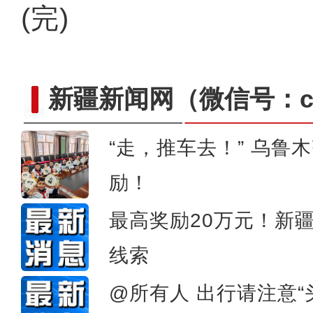
(完)
新疆新闻网
（微信号：cn
“走，推车去！” 乌鲁木
励！
阿尔金山：净土秘境上
最高奖励20万元！新
线索
@所有人 出行请注意“