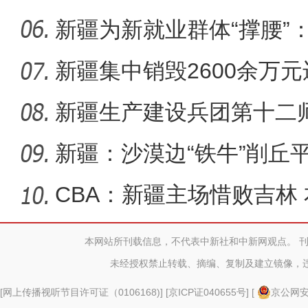
新疆为新就业群体“撑腰”：
了
新疆集中销毁2600余万
新疆生产建设兵团第十二
受审查
新疆：沙漠边“铁牛”削丘平
脖”
CBA：新疆主场惜败吉林 
本网站所刊载信息，不代表中新社和中新网观点。 
未经授权禁止转载、摘编、复制及建立镜像，
[
网上传播视听节目许可证（0106168)
] [
京ICP证040655号
] [
京公网安备