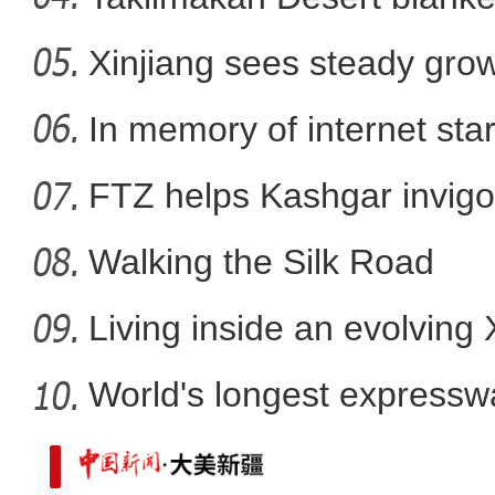
Xinjiang sees steady gro
阿尔金山：净土秘境上
In memory of internet sta
FTZ helps Kashgar invigo
comm
Walking the Silk Road
Living inside an evolving
World's longest expressw
Ti