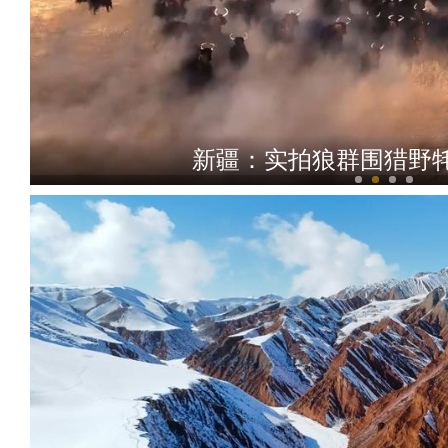
新疆：实拍狼群围猎野