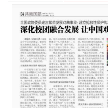
新疆昌吉州珍稀古树挂