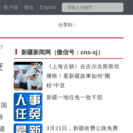
客户端
微信
English
分享到：
小
新疆新闻网
（微信号：cns-xj）
突
《上海古丽》在吉尔吉斯斯坦
播映！看新疆故事如何“圈
粉”中亚
新疆一地任免一批干部
中国
等
3月21日，新疆收费公路免费
疆