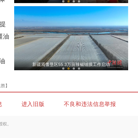
提
疆油
油
新疆昌吉州珍稀古树挂上“平安盾”
新疆焉耆垦区55.3万亩辣椒铺膜工作启动
永胜】
息
进入旧版
不良和违法信息举报
授权。
新疆：实拍狼群围猎野牦牛震撼画面