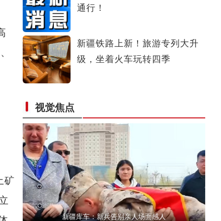
通行！
新疆：实拍狼群围猎野牦牛震撼画面
高
新疆铁路上新！旅游专列大升
集、
级，坐着火车玩转四季
视觉焦点
新疆于田县：林间套种构建立体生态种植模式
土矿
立
新疆库车：新兵告别亲人场面感人
体