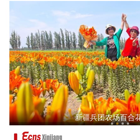
陈瑞峰：外出就业的新疆群众全部基于
存在所谓的“强制迁徙”
新疆兵团农场百合