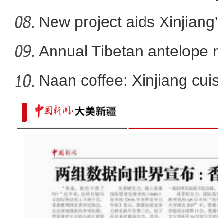
f
New project aids Xinjiang
Annual Tibetan antelope m
Naan coffee: Xinjiang cui
沉浸式体验狙击手实