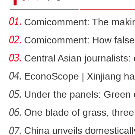
Comicomment: The making
narratives
Comicomment: How false 
Xin
Central Asian journalists: 
EconoScope | Xinjiang h
energ
Under the panels: Green 
炮制涉疆谎言，西方“造谣
more
One blade of grass, three 
China unveils domestical