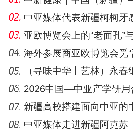
上线 国
中亚媒体代表新疆柯柯牙
亚欧博览会上的“老面孔”与
海外参展商亚欧博览会觅“
（寻味中华丨艺林）永春
新生
2026中国—中亚产学研
研讨会举
新疆高校搭建面向中亚的
作新平
中亚媒体走进新疆阿克苏