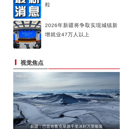
粒
新疆乌恰持续降雪 交警昼夜执勤保畅通
2026年新疆将争取实现城镇新
增就业47万人以上
马年听新曲 天马踏云来 《天马踏着祥云来》唱响昂扬进取
视觉焦点
精气神
新疆：巴音布鲁克草原千里冰封万里银装