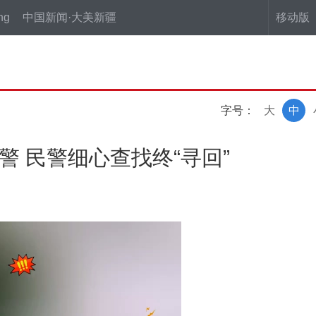
ng
中国新闻·大美新疆
移动版
字号：
大
中
警 民警细心查找终“寻回”