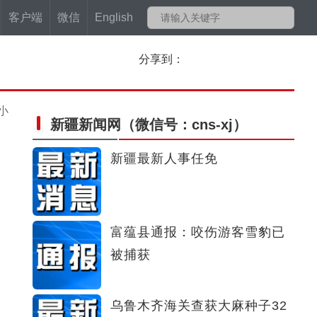
客户端
微信
English
分享到：
小
新疆新闻网
（微信号：cns-xj）
新疆最新人事任免
富蕴县通报：咬伤游客雪豹已
被捕获
乌鲁木齐海关查获大麻种子32