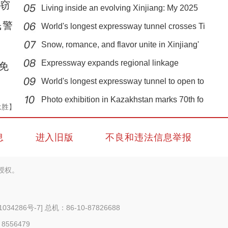
盗窃
Living inside an evolving Xinjiang: My 2025
民警
World's longest expressway tunnel crosses Ti
Snow, romance, and flavor unite in Xinjiang'
Expressway expands regional linkage
免
马年听新曲 天马踏云来 《天马踏着祥云来》唱响昂扬进取
World's longest expressway tunnel to open to
精气神
Photo exhibition in Kazakhstan marks 70th fo
永胜】
息
进入旧版
不良和违法信息举报
授权。
1034286号-7
] 总机：86-10-87826688
 8556479