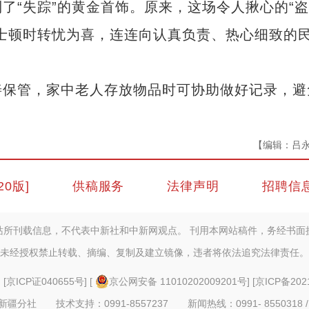
了“失踪”的黄金首饰。原来，这场令人揪心的“
士顿时转忧为喜，连连向认真负责、热心细致的
保管，家中老人存放物品时可协助做好记录，避
【编辑：吕
20版]
供稿服务
法律声明
招聘信
站所刊载信息，不代表中新社和中新网观点。 刊用本网站稿件，务经书面
未经授权禁止转载、摘编、复制及建立镜像，违者将依法追究法律责任。
] [
京ICP证040655号
] [
京公网安备 11010202009201号
] [
京ICP备202
疆分社 技术支持：0991-8557237 新闻热线：0991- 8550318 /