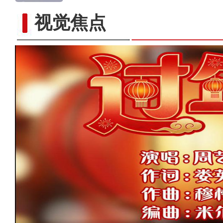
视觉焦点
东西和鸣 古今交响 歌曲《举步千