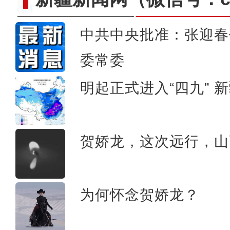
中共中央批准：张迎春
委常委
新疆喀什至塔什干国际
明起正式进入“四九” 
贺娇龙，这次远行，山
为何怀念贺娇龙？