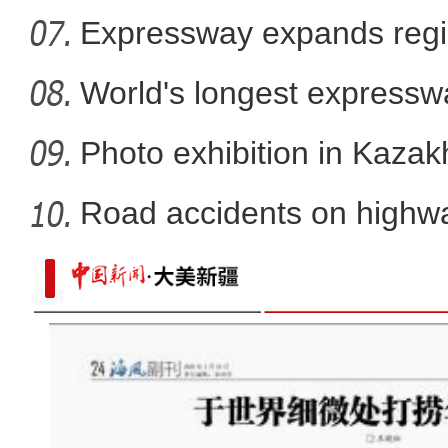
Expressway expands regi
World's longest expressw
to
Photo exhibition in Kaza
fo
Road accidents on highway
东西和鸣 古今交响 歌曲《举步千