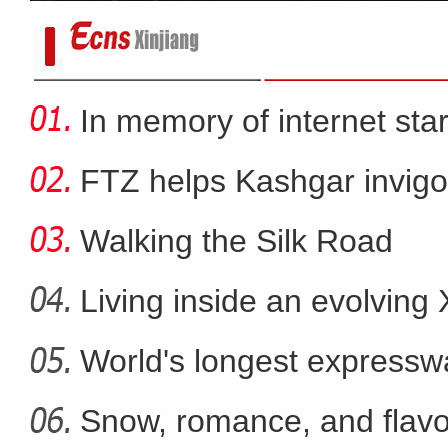
In memory of internet sta
FTZ helps Kashgar invigo
comm
Walking the Silk Road
Living inside an evolving
World's longest expressw
新疆喀什至塔什干国际
Ti
Snow, romance, and flavor