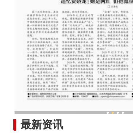
追忆贺娇龙：她是网红 但把流
最新资讯