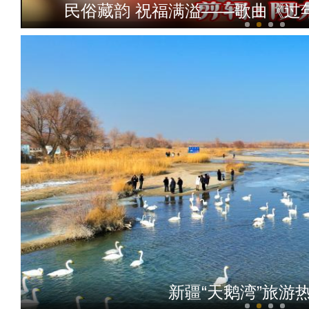
民俗藏韵 祝福满溢——歌曲《过
马年听《天马踏着
新疆“天鹅湾”旅游