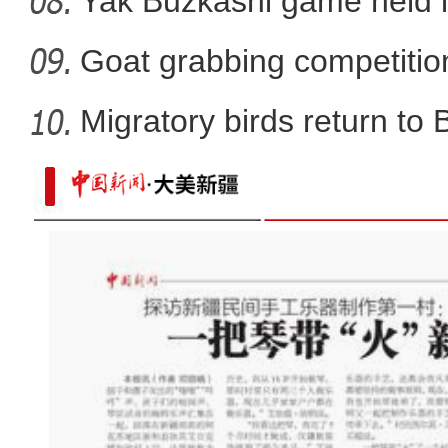
Yak Buzkashi game held 
Goat grabbing competition
Migratory birds return to
新疆理工学院：学生分到