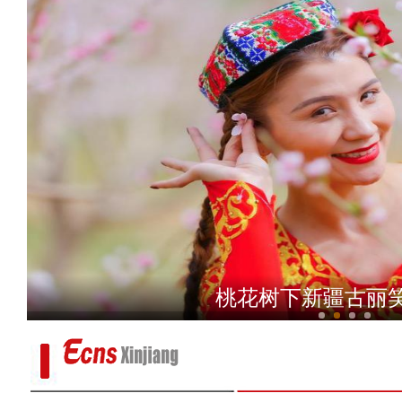
探访新疆粤港澳大湾区菜篮子
桃花树下新疆古丽