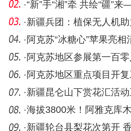
·
“新”手“湘”牵 共绘“疆
·
新疆兵团：植保无人机助
·
阿克苏“冰糖心”苹果亮相
·
阿克苏地区参展第一百零
交易会成
·
阿克苏地区重点项目开复工
·
新疆昆仑山下赏花汇活动
·
海拔3800米！阿雅克库
最大咸水
·
新疆轮台县梨花次第开 