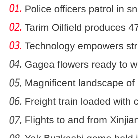
Police officers patrol in s
Tarim Oilfield produces 4
Technology empowers str
Xi
Gagea flowers ready to w
Nal
Magnificent landscape of
【爱在和田】传统的和田特
La
Freight train loaded with
Flights to and from Xinjian