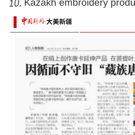
X
Kazakh embroidery produ
vil
致富路上火龙果 越种