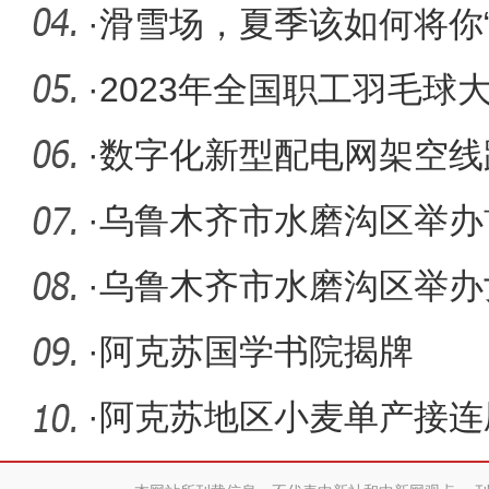
144.1%
·
滑雪场，夏季该如何将你“
·
2023年全国职工羽毛球
·
数字化新型配电网架空线路
安全生
·
乌鲁木齐市水磨沟区举办
·
乌鲁木齐市水磨沟区举办
·
阿克苏国学书院揭牌
·
阿克苏地区小麦单产接连