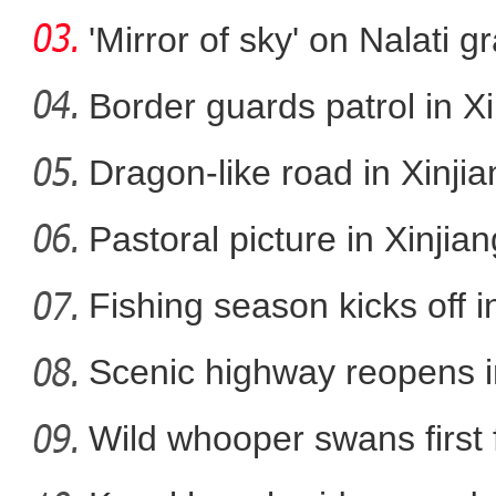
cap
'Mirror of sky' on Nalati g
Border guards patrol in Xi
Dragon-like road in Xinji
炎夏日送清凉 浓浓
Pastoral picture in Xinjian
Fishing season kicks off i
Scenic highway reopens i
Wild whooper swans first 