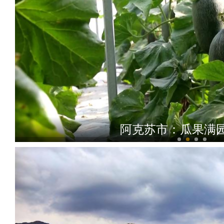
阿克苏市：瓜果满