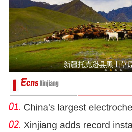
沙雅县举行汽车城项
新疆托克逊县黑山草
China's largest electroch
storag
Xinjiang adds record inst