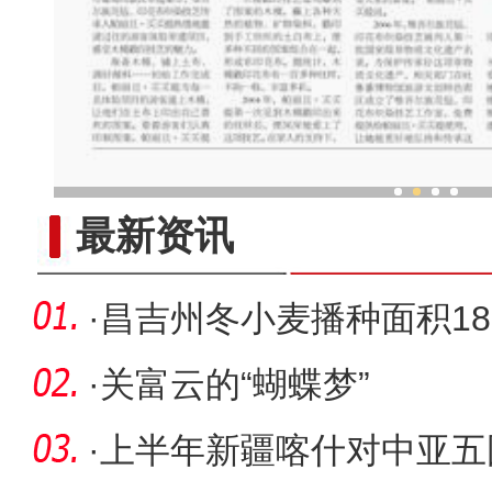
新疆木模戳印技艺传承人：让
最新资讯
·
昌吉州冬小麦播种面积189
亩产441.
·
关富云的“蝴蝶梦”
·
上半年新疆喀什对中亚五