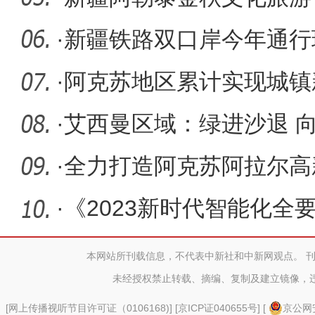
队”
·
新疆铁路双口岸今年通行
·
阿克苏地区累计实现城镇新
·
艾西曼区域：绿进沙退 
·
全力打造阿克苏阿拉尔高
·
《2023新时代智能化全
培训交流
本网站所刊载信息，不代表中新社和中新网观点。 
未经授权禁止转载、摘编、复制及建立镜像，
[
网上传播视听节目许可证（0106168)
] [
京ICP证040655号
] [
京公网安