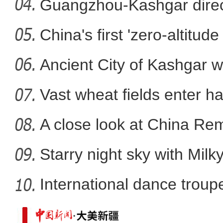
Guangzhou-Kashgar direct
China's first 'zero-altitu
新疆库车市：梨园果飘香
Ancient City of Kashgar w
Vast wheat fields enter ha
A close look at China Re
Starry night sky with Mil
International dance troupe