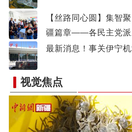
【丝路同心圆】集智聚
疆篇章——各民主党派
最新消息！事关伊宁机
视觉焦点
新疆兵团：朽木变工艺品 