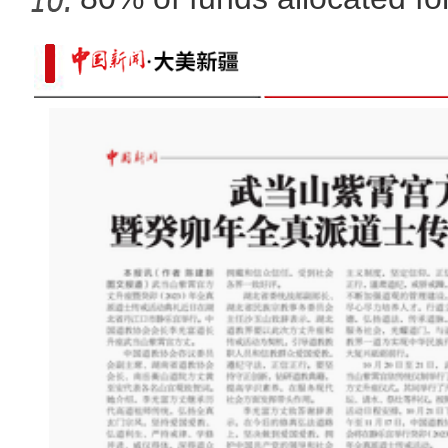
新疆兵团：朽木变工艺品 