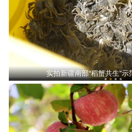
实拍新疆南部“稻蟹共生”示