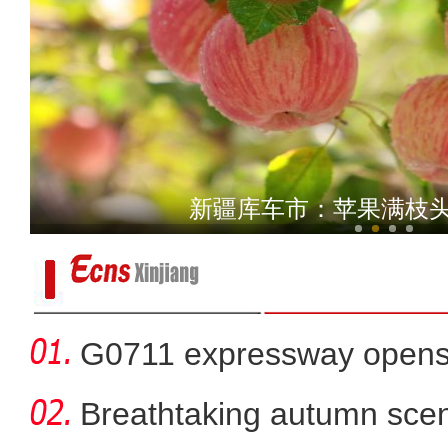
《上海古丽》男主米热：上
新疆库车市：苹果满枝头
G0711 expressway opens fo
Breathtaking autumn sce