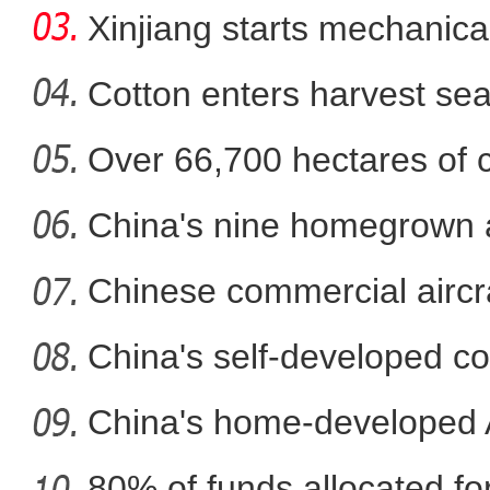
in
Xinjiang starts mechanica
Cotton enters harvest se
Over 66,700 hectares of 
斑斓秋色怡人 油画般风
mech
China's nine homegrown ai
in
Chinese commercial airc
fli
China's self-developed co
co
China's home-developed A
80% of funds allocated for