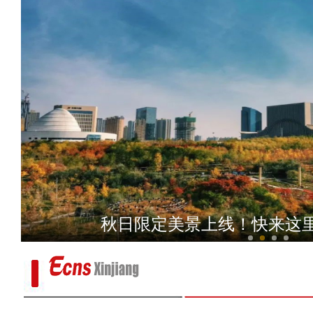
新疆乌什县：22余万亩冬小
港澳台和东南亚华媒参访新疆