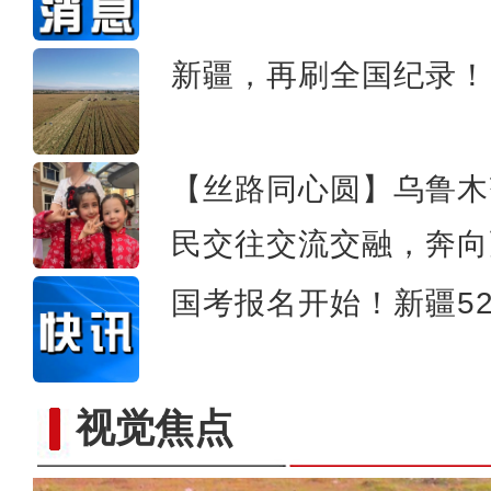
中国最大超深凝析气田年处
新疆，再刷全国纪录！
【丝路同心圆】乌鲁木
民交往交流交融，奔向
国考报名开始！新疆52
视觉焦点
新疆拜城：秋日湿地千余