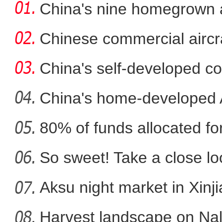
China's nine homegrown ai
in
Chinese commercial airc
fli
China's self-developed co
co
China's home-developed A
80% of funds allocated for
中国最大超深凝析气田年处
So sweet! Take a close l
Aksu night market in Xinj
Harvest landscape on Nala