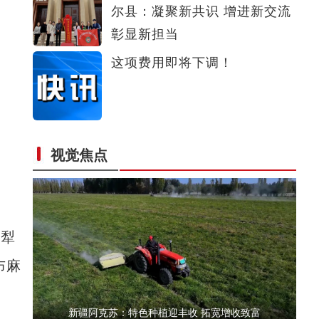
尔县：凝聚新共识 增进新交流
新疆阿克苏：电商销售让家乡苹果走俏网络
彰显新担当
这项费用即将下调！
视觉焦点
新疆和静巴音布鲁克机场建设进入收尾阶段
尉犁
布麻
新疆阿克苏：特色种植迎丰收 拓宽增收致富