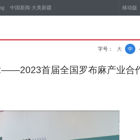
ng
中国新闻·大美新疆
移动版
字号：
大
中
——2023首届全国罗布麻产业合