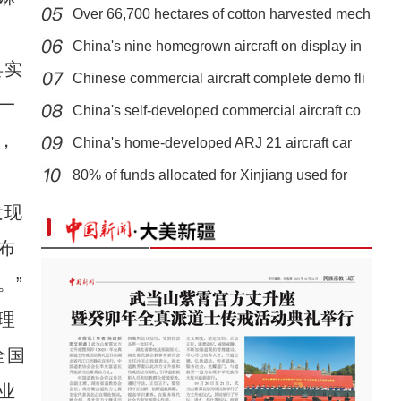
Over 66,700 hectares of cotton harvested mech
China's nine homegrown aircraft on display in
县实
Chinese commercial aircraft complete demo fli
一
China's self-developed commercial aircraft co
，
China's home-developed ARJ 21 aircraft car
新疆和静巴音布鲁克机场建设进入收尾阶段
80% of funds allocated for Xinjiang used for
发现
布
。”
理
全国
业