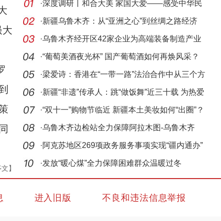
·
深度调研丨和合大美 家国大爱——感受中华民
大
族现代
·
新疆乌鲁木齐：从“亚洲之心”到丝绸之路经济
强大
带“
·
乌鲁木齐经开区42家企业为高端装备制造产业
链发展
·
“葡萄美酒夜光杯” 国产葡萄酒如何再焕风采？
罗
·
梁爱诗：香港在“一带一路”法治合作中从三个方
到
面
·
新疆“非遗”传承人：跳“做饭舞”近三十载 为热爱
策
·
“双十一”购物节临近 新疆本土美妆如何“出圈”？
同
·
乌鲁木齐边检站全力保障阿拉木图-乌鲁木齐
KC987
·
阿克苏地区269项政务服务事项实现“疆内通办”
·
发放“暖心煤”全力保障困难群众温暖过冬
亭文】
息
进入旧版
不良和违法信息举报