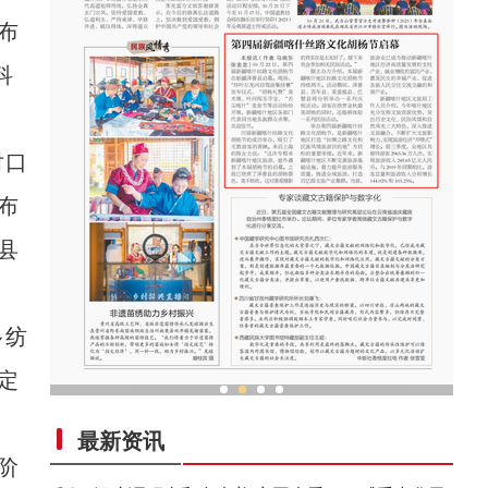
布
科
对口
布
县
多纺
定
第四届新疆喀什丝路文化胡杨节启幕
最新资讯
阶