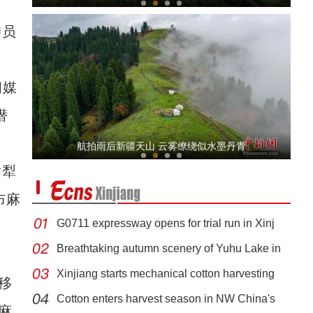
委员
闻媒
潜
新疆阿克苏：硕果盈枝喜增收
航拍雨后新疆天山 云雾缭绕似水墨丹青
尉犁
布麻
G0711 expressway opens for trial run in Xinj
Breathtaking autumn scenery of Yuhu Lake in
Xinjiang starts mechanical cotton harvesting
移
新疆阿克苏：电商销售让家乡苹果走俏网络
Cotton enters harvest season in NW China's
麻