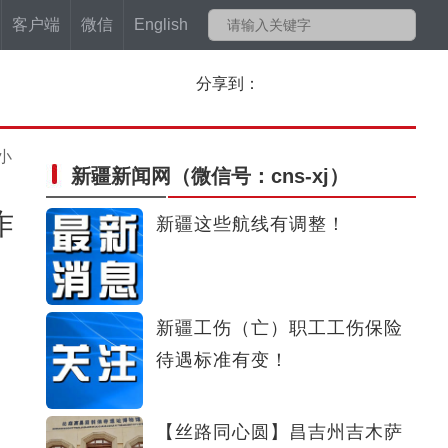
客户端
微信
English
分享到：
小
新疆新闻网
（微信号：cns-xj）
作
新疆这些航线有调整！
新疆工伤（亡）职工工伤保险
待遇标准有变！
【丝路同心圆】昌吉州吉木萨