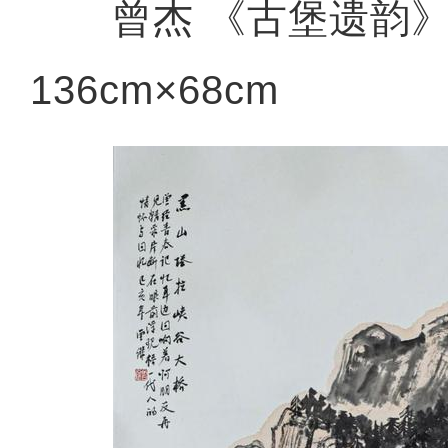
曾杰 《古堡遗韵》
136cm×68cm