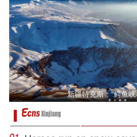
成群结伴的盘羊 鹅喉羚
新疆阿勒泰市近日现“