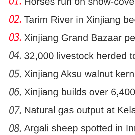
Horses run on snow-covere
Tarim River in Xinjiang b
Xinjiang Grand Bazaar ped
32,000 livestock herded t
Xinjiang Aksu walnut kerne
裕民县：夜晚亮起来 
Xinjiang builds over 6,40
Natural gas output at Kel
Argali sheep spotted in I