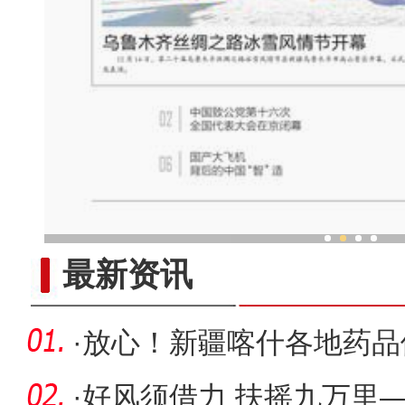
在老俞直播间遇见阿勒
最新资讯
·
放心！新疆喀什各地药品
定
·
好风须借力 扶摇九万里