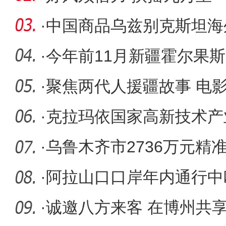
会纪实
·
中国商品乌兹别克斯坦海
·
今年前11月新疆霍尔果
突破2700
·
聚焦两代人援疆故事 电
开机
·
克拉玛依国家高新技术产
·
乌鲁木齐市2736万元精
民购车热
·
阿拉山口口岸年内通行中
6000列 创历
·
诚邀八方来客 在博州共