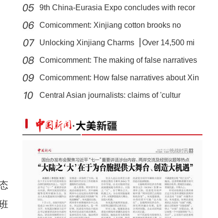
9th China-Eurasia Expo concludes with recor
Comicomment: Xinjiang cotton brooks no
smear
Unlocking Xinjiang Charms▕ Over 14,500 mi
Comicomment: The making of false narratives
Comicomment: How false narratives about Xin
新疆军区某团组织炮兵分队实弹射击考核
Central Asian journalists: claims of 'cultur
态
班