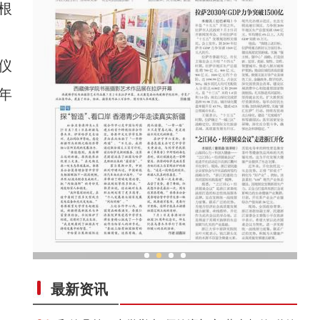
根
仪
年
探“智造”、看口岸 香港青少年走读真实新疆
最新资讯