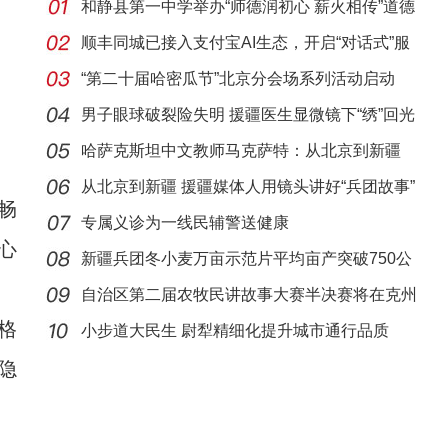
和静县第一中学举办“师德润初心 薪火相传”道德
讲
顺丰同城已接入支付宝AI生态，开启“对话式”服
“第二十届哈密瓜节”北京分会场系列活动启动
男子眼球破裂险失明 援疆医生显微镜下“绣”回光
明
哈萨克斯坦中文教师马克萨特：从北京到新疆
感受真
从北京到新疆 援疆媒体人用镜头讲好“兵团故事”
畅
专属义诊为一线民辅警送健康
心
新疆兵团冬小麦万亩示范片平均亩产突破750公
斤
自治区第二届农牧民讲故事大赛半决赛将在克州
格
阿克
小步道大民生 尉犁精细化提升城市通行品质
隐