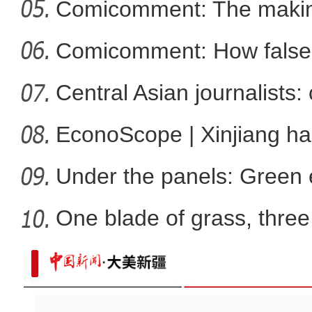
Comicomment: The making
新疆阿勒泰：碧水穿林海
narratives
Comicomment: How false 
Xin
Central Asian journalists: 
EconoScope | Xinjiang h
energ
Under the panels: Green 
more
One blade of grass, three 
新疆：独库公路云雾缭绕