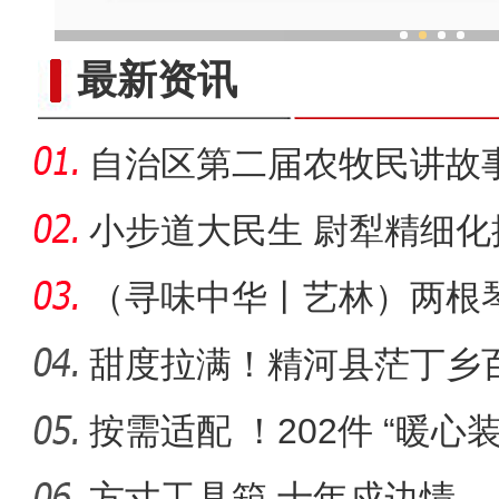
体育搭桥 新疆麦盖提县推动各
最新资讯
自治区第二届农牧民讲故
州阿克
小步道大民生 尉犁精细
（寻味中华丨艺林）两根
灵传古今
甜度拉满！精河县茫丁乡
按需适配 ！202件 “暖
望
方寸工具箱 十年戍边情