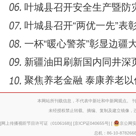
赛
叶城县召开安全生产暨防
体会议
叶城县召开“两优一先”表
一杯“暖心警茶”彰显边疆
新疆油田刷新国内同井深
纪录
聚焦养老金融 泰康养老
务，奋进“
本网站所刊载信息，不代表中新社和中新网观点。 
未经授权禁止转载、摘编、复制及建立镜像，
[
网上传播视听节目许可证（0106168)
] [
京ICP证040655号
] [
京公网安备
总机：86-10-878266