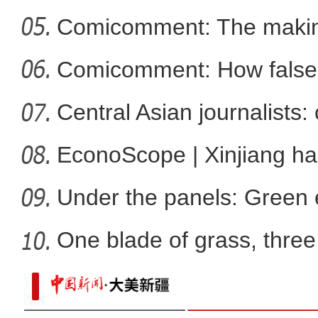
Comicomment: The making
新疆阿勒泰：碧水穿林海
narratives
Comicomment: How false 
Xin
Central Asian journalists: 
EconoScope | Xinjiang h
energ
Under the panels: Green 
more
One blade of grass, three 
新疆：独库公路云雾缭绕