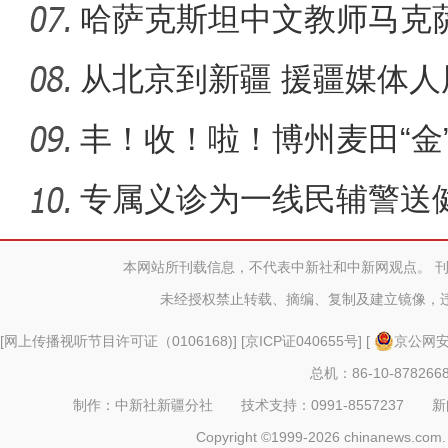
光明
哈萨克斯坦中文教师马克
感受真
从北京到新疆 援疆媒体人
事”
丰！收！啦！博州麦田“金
专属义诊为一线民辅警送
本网站所刊载信息，不代表中新社和中新网观点。 
未经授权禁止转载、摘编、复制及建立镜像，
[
网上传播视听节目许可证（0106168)
] [
京ICP证040655号
] [
京公网安备
总机：86-10-878266
制作：中新社新疆分社 技术支持：0991-8557237 新闻热线：
Copyright ©1999-2026 chinanews.com. 