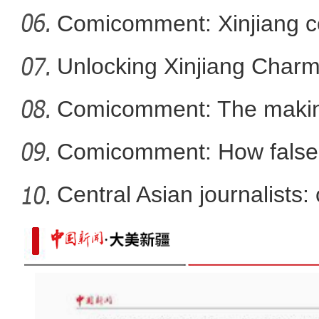
Comicomment: Xinjiang c
smear
Unlocking Xinjiang Char
Comicomment: The making
narratives
Comicomment: How false 
Xin
Central Asian journalists: 
新疆军区某团组织炮兵分