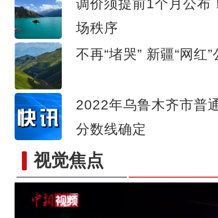
调价须提前1个月公布
场秩序
不再“堵哭” 新疆“网
2022年乌鲁木齐市
分数线确定
视觉焦点
实拍天山雪莲花