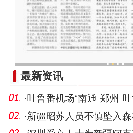
新疆旅游业：扬帆正
最新资讯
·
吐鲁番机场“南通-郑州-
·
新疆昭苏人员不慎坠入森