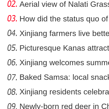
Aerial view of Nalati Gras
How did the status quo of
Xinjiang farmers live better
Picturesque Kanas attract
新疆·精河2022年枸杞文
Xinjiang welcomes summe
Baked Samsa: local snack
Xinjiang residents celebr
Newly-born red deer in Ch