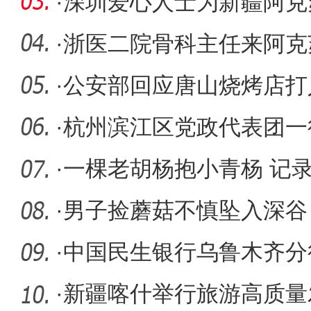
急救援
·
深圳爱心人士为新疆阿克
水设备
·
浙医二院骨科主任来阿克
·
公安部回应唐山烧烤店打
底查清全
·
杭州滨江区党政代表团一
口援疆工
·
一棵老胡杨抱小青杨 记
·
男子捡蘑菇不慎坠入深谷
急营救
·
中国民生银行乌鲁木齐分
力“专精
·
新疆喀什举行旅游高质量