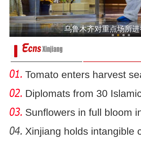
实拍伊犁河谷牧民机械
乌鲁木齐对重点场所进
Tomato enters harvest se
Diplomats from 30 Islamic 
Sunflowers in full bloom i
Xinjiang holds intangible 