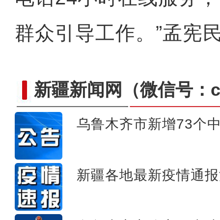
群众引导工作。”孟宪
新疆新闻网
（微信号：cn
乌鲁木齐市新增73个
俯瞰新疆玛纳斯河：两
新疆各地最新疫情通报