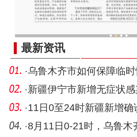
新疆兵团老人乐享“智慧
最新资讯
·
乌鲁木齐市如何保障临时
众生活？
·
新疆伊宁市新增无症状感染
形势仍处
·
11日0至24时新疆新增确
状感染者
·
8月11日0-21时，乌