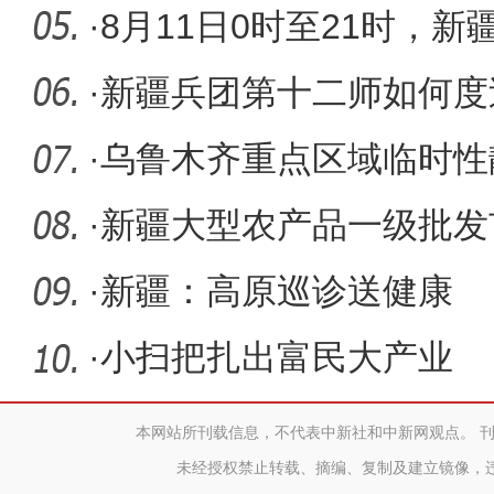
87例
·
8月11日0时至21时，
224例
·
新疆兵团第十二师如何度
·
乌鲁木齐重点区域临时性
见闻：处
·
新疆大型农产品一级批发
营业不断
·
新疆：高原巡诊送健康
·
小扫把扎出富民大产业
本网站所刊载信息，不代表中新社和中新网观点。 
未经授权禁止转载、摘编、复制及建立镜像，