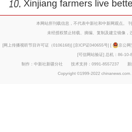
Xinjiang farmers live better
本网站所刊载信息，不代表中新社和中新网观点。 
阿勒泰两河源：夏天是牧民家
未经授权禁止转载、摘编、复制及建立镜像，
[
网上传播视听节目许可证（0106168)
] [
京ICP证040655号
] [
京公网安
[可信网站验证]
总机：86-10-8
制作：中新社新疆分社 技术支持：0991-8557237 新闻热线：
Copyright ©1999-2022 chinanews.com. 