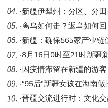
5621.7万
·
新疆伊犁州：分区、分田
产作业
·
离乌如何走？返乌如何回
解
·
新疆：确保565家产业链
单”企业正
·
8月16日0时至21时新
177例
·
因疫情滞留在新疆的游客
·
“95后”新疆女孩在海南
颗‘
·
晋疆交流进行时：文化交