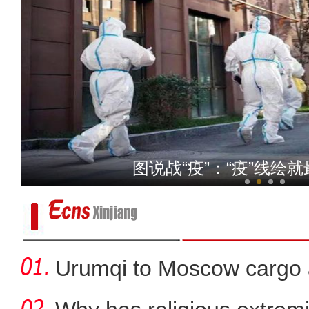
原创MV丨《爱的
图说战“疫”：“疫”线绘就
Urumqi to Moscow cargo a