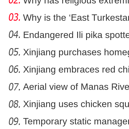
Why has religious extre
rootless g
Why is the ‘East Turkest
Endangered Ili pika spotte
Xinjiang purchases homeg
原创抗疫MV：洁白
f
Xinjiang embraces red chi
Aerial view of Manas Riv
Xinjiang uses chicken squ
Temporary static manage