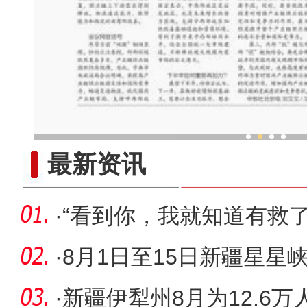
新疆兵团老人乐享“智慧
最新资讯
·
“看到你，我就知道有救了
·
8月1日至15日新疆星星
辆29.4万
·
新疆伊犁州8月为12.6