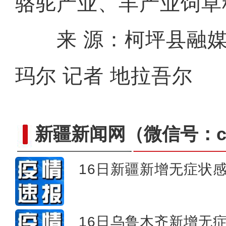
骆驼产业、羊产业饲草
来 源：柯坪县融媒
玛尔 记者 地拉吾尔
新疆新闻网
（微信号：cn
16日新疆新增无症状感
原创抗疫MV：洁白
16日乌鲁木齐新增无