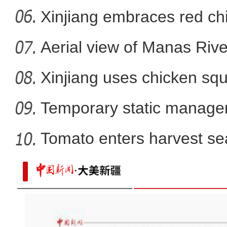
f
Xinjiang embraces red chi
Aerial view of Manas Riv
Xinjiang uses chicken squ
Temporary static manage
parts
Tomato enters harvest se
原创MV丨《爱的