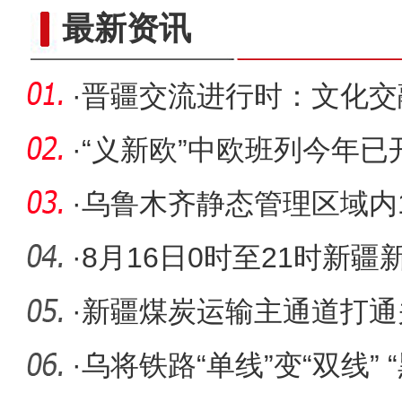
新疆兵团老人乐享“智慧
最新资讯
·
晋疆交流进行时：文化交
·
“义新欧”中欧班列今年已开
4
·
乌鲁木齐静态管理区域内10
万社区干
·
8月16日0时至21时新
177例 其中
·
新疆煤炭运输主通道打通关
地共赢
·
乌将铁路“单线”变“双线” 