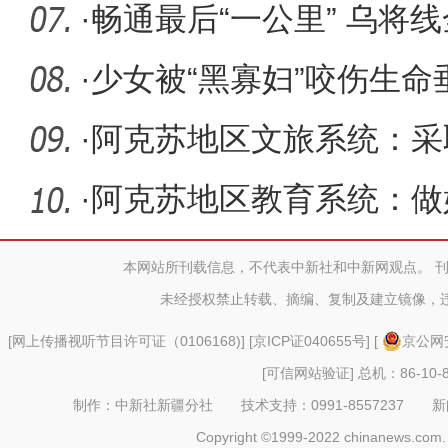
·
畅通最后“一公里” 乌将
输”新
·
少女被“黑寡妇”咬伤生
手倾
·
阿克苏地区文旅系统：采
暖心安心
·
阿克苏地区教育系统：做
民初心
本网站所刊载信息，不代表中新社和中新网观点。 
未经授权禁止转载、摘编、复制及建立镜像，
[
网上传播视听节目许可证（0106168)
] [
京ICP证040655号
] [
京公网安
[可信网站验证]
总机：86-10-8
制作：中新社新疆分社 技术支持：0991-8557237 新闻热线：
Copyright ©1999-2022 chinanews.com. 