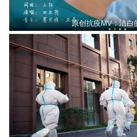
原创抗疫MV：洁白