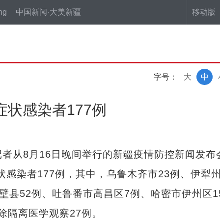
ng
中国新闻·大美新疆
移动版
字号：
大
中
症状感染者177例
者从8月16日晚间举行的新疆疫情防控新闻发布
状感染者177例，其中，乌鲁木齐市23例、伊犁
壁县52例、吐鲁番市高昌区7例、哈密市伊州区1
除隔离医学观察27例。