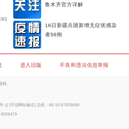
鲁木齐官方详解
嘉琛】
16日新疆兵团新增无症状感染
者56例
息
进入旧版
不良和违法信息举报
授权。
号-1
]
[可信网站验证]
总机：86-10-87826688
 8556479