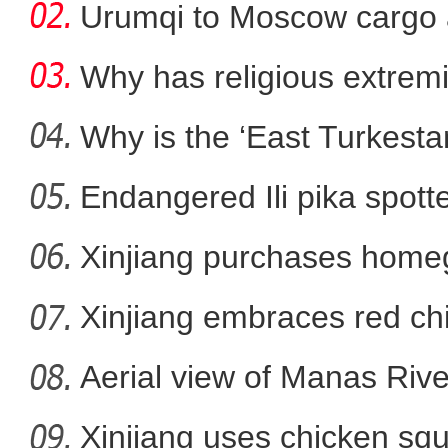
Urumqi to Moscow cargo a
Why has religious extre
rootless g
Why is the ‘East Turkest
Endangered Ili pika spotte
新疆博州民警化身“云上牧
Xinjiang purchases homeg
f
Xinjiang embraces red chi
Aerial view of Manas Riv
Xinjiang uses chicken squ