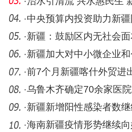
同比增长
·
治水引清流 兴水惠民生
流域综
·
中央预算内投资助力新疆
理能力再
·
新疆：鼓励区内无社会面
间开展跨
·
新疆加大对中小微企业和
困力度
·
前7个月新疆喀什外贸进
·
乌鲁木齐确定70余家医
患者和急
·
新疆新增阳性感染者数继
初步得到
·
海南新疆疫情形势继续向