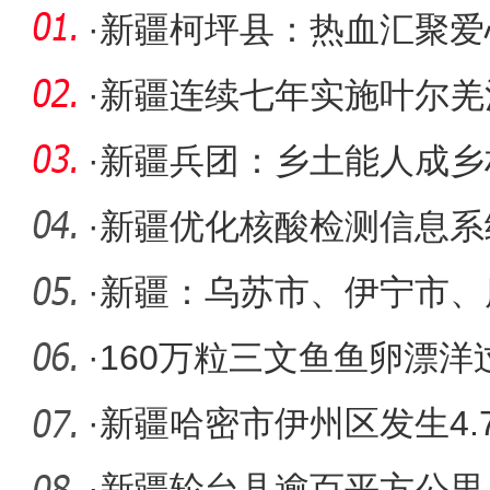
·
新疆柯坪县：热血汇聚爱
·
新疆连续七年实施叶尔羌
·
新疆兵团：乡土能人成乡
撑
·
新疆优化核酸检测信息系
漏一阳
·
新疆：乌苏市、伊宁市、
感染者人
·
160万粒三文鱼鱼卵漂
·
新疆哈密市伊州区发生4.
关警情
·
新疆轮台县逾百平方公里