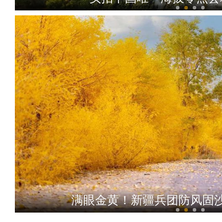
新疆沙雅境内470万亩原
满眼金黄！新疆兵团防风固