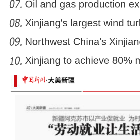
Oil and gas production ex
metr
Xinjiang's largest wind turb
Northwest China's Xinjian
Xinjiang to achieve 80% 
in
实拍新疆特克斯草原