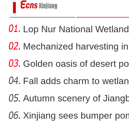
Lop Nur National Wetland
Mechanized harvesting in f
Golden oasis of desert po
Fall adds charm to wetlan
Autumn scenery of Jiang
新疆：调动各方力量就近便
Xinjiang sees bumper po