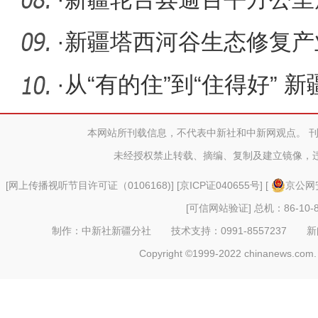
佳观赏季
·
新疆塔西河谷生态修复产
子
·
从“有的住”到“住得好” 
住
本网站所刊载信息，不代表中新社和中新网观点。 
未经授权禁止转载、摘编、复制及建立镜像，
[
网上传播视听节目许可证（0106168)
] [
京ICP证040655号
] [
京公网安
[可信网站验证]
总机：86-10-8
制作：中新社新疆分社 技术支持：0991-8557237 新闻热线：
Copyright ©1999-2022 chinanews.com. 