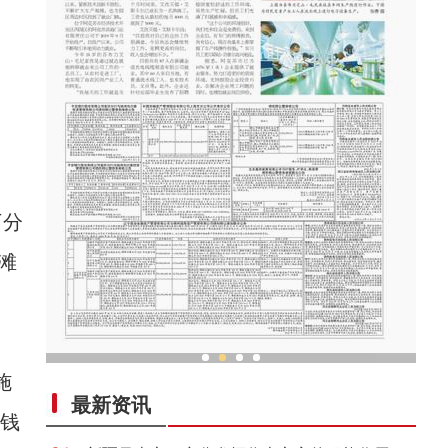
下分
滩
施
“劳动就业让生活更美好”
最新资讯
“钱