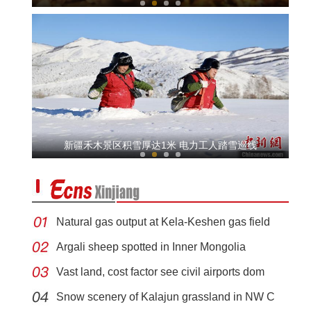
新疆南部：发展庭院养殖 小鸽子让民众走上了
新疆禾木景区积雪厚达1米 电力工人踏雪巡线
Natural gas output at Kela-Keshen gas field
Argali sheep spotted in Inner Mongolia
Vast land, cost factor see civil airports dom
新疆乌什县：石貂闯入农户家
Snow scenery of Kalajun grassland in NW C