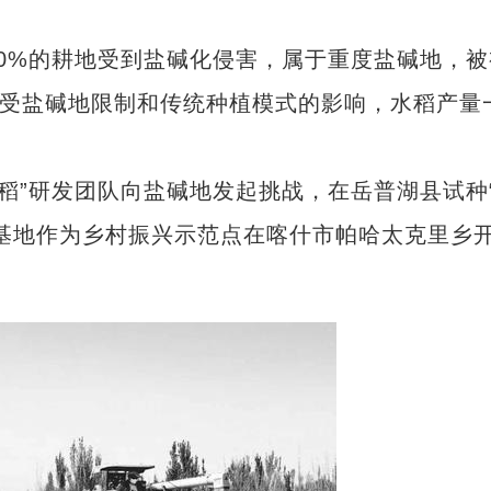
%的耕地受到盐碱化侵害，属于重度盐碱地，被
但受盐碱地限制和传统种植模式的影响，水稻产量
稻”研发团队向盐碱地发起挑战，在岳普湖县试种
基地作为乡村振兴示范点在喀什市帕哈太克里乡