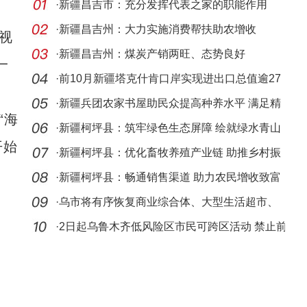
·
新疆昌吉市：充分发挥代表之家的职能作用
·
新疆昌吉州：大力实施消费帮扶助农增收
视
·
新疆昌吉州：煤炭产销两旺、态势良好
一
·
前10月新疆塔克什肯口岸实现进出口总值逾27
亿元
·
新疆兵团农家书屋助民众提高种养水平 满足精
“海
神文化
·
新疆柯坪县：筑牢绿色生态屏障 绘就绿水青山
开始
画卷
·
新疆柯坪县：优化畜牧养殖产业链 助推乡村振
兴加速
·
新疆柯坪县：畅通销售渠道 助力农民增收致富
·
乌市将有序恢复商业综合体、大型生活超市、
酒店饭
·
2日起乌鲁木齐低风险区市民可跨区活动 禁止前
往高