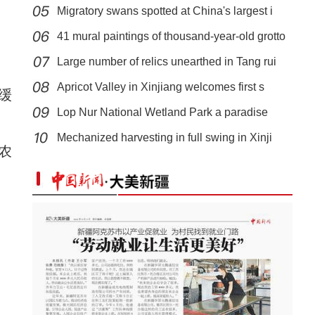
Migratory swans spotted at China's largest i
41 mural paintings of thousand-year-old grotto
Large number of relics unearthed in Tang rui
Apricot Valley in Xinjiang welcomes first s
缓
Lop Nur National Wetland Park a paradise
探访新疆和田战斗渠渠首：屹立数十载守护一
Mechanized harvesting in full swing in Xinji
农