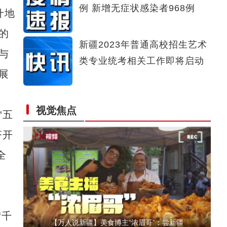
例 新增无症状感染者968例
什地
新疆乌什县：石貂闯入农户家
的
新疆2023年普通高校招生艺术
与
类专业统考相关工作即将启动
展
视觉焦点
“五
探访新疆和田战斗渠渠首：屹立数十载守护一
济开
全
速
“千
【万人说新疆】美食博主“浓眉哥”：尝新疆