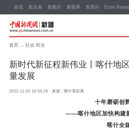
首页
新头条
新图片
新视界
东西问
Ecns Xinjia
首页
→
社会·民生
新时代新征程新伟业丨喀什地
量发展
2022-12-02 16:55:29 来源：喀什零距离
十年磨砺创
——喀什地区加快构建
喀什全