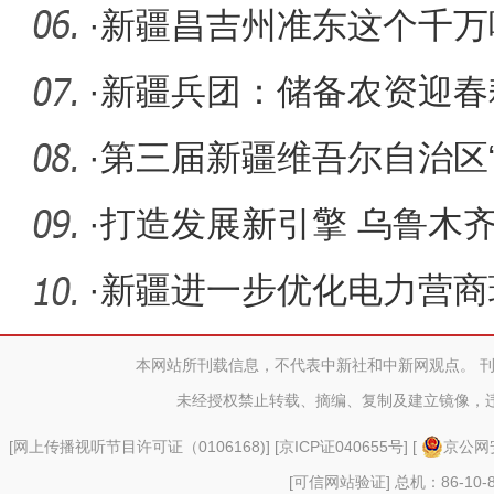
·
新疆昌吉州准东这个千万
核准
·
新疆兵团：储备农资迎春
·
第三届新疆维吾尔自治区
邀请
·
打造发展新引擎 乌鲁木齐
心”建设
·
新疆进一步优化电力营商
集群”
本网站所刊载信息，不代表中新社和中新网观点。 
未经授权禁止转载、摘编、复制及建立镜像，
[
网上传播视听节目许可证（0106168)
] [
京ICP证040655号
] [
京公网安
[可信网站验证]
总机：86-10-8