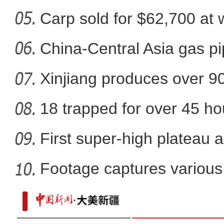
clea
Carp sold for $62,700 at wi
新疆特克斯:冰雪初融
China-Central Asia gas pi
Xinjiang produces over 9
cotton
18 trapped for over 45 ho
gold
First super-high plateau 
Footage captures various 
in
【非遗之美】锡伯