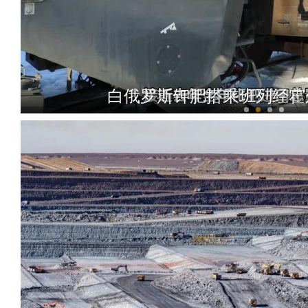
白俄罗斯钾肥搭乘班列经霍