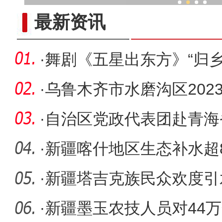
春分时节新疆帕米尔高原举
最新资讯
·
舞剧《五星出东方》“归乡
地携手
·
乌鲁木齐市水磨沟区202
大会召开
·
自治区党政代表团赴青海
托 守正
·
新疆喀什地区生态补水超
·
新疆塔吉克族民众欢度引
春天
·
新疆墨玉农技人员对44