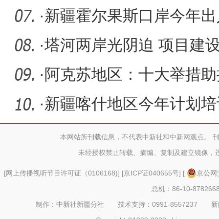
管护
·
新疆霍尔果斯口岸今年出
次
·
塔河两岸光阴迫 项目建
·
阿克苏地区：十大举措助
·
新疆喀什地区今年计划培
次 新增
本网站所刊载信息，不代表中新社和中新网观点。 
未经授权禁止转载、摘编、复制及建立镜像，
[
网上传播视听节目许可证（0106168)
] [
京ICP证040655号
] [
京公网安
总机：86-10-878266
制作：中新社新疆分社 技术支持：0991-8557237 新闻热线：