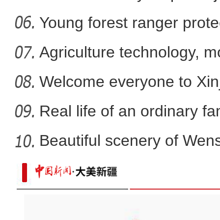
Young forest ranger protec
Agriculture technology, m
promote
Welcome everyone to Xi
mem
Real life of an ordinary fa
Beautiful scenery of We
in
新疆天池：春分渐