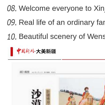
promote
Welcome everyone to Xi
mem
Real life of an ordinary fa
Beautiful scenery of We
in
新疆春天的节日：纳