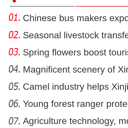
Chinese bus makers expo
energy ve
Seasonal livestock transfer
Spring flowers boost touri
Magnificent scenery of Xi
Camel industry helps Xinj
新疆乌鲁木齐出现
Young forest ranger protec
Agriculture technology, m