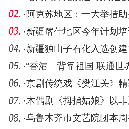
·
阿克苏地区：十大举措助
·
新疆喀什地区今年计划培
次 新增
·
新疆独山子石化入选创建
示范企业
·
“香港—背靠祖国 联通世
·
京剧传统戏《樊江关》精
·
木偶剧《拇指姑娘》以非
话
·
乌鲁木齐市文艺院团本周