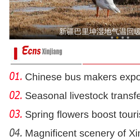
新疆乌鲁木齐出现
新疆巴里坤湿地气温回暖
Chinese bus makers expo
energy ve
Seasonal livestock transfer
Spring flowers boost touri
Magnificent scenery of Xi