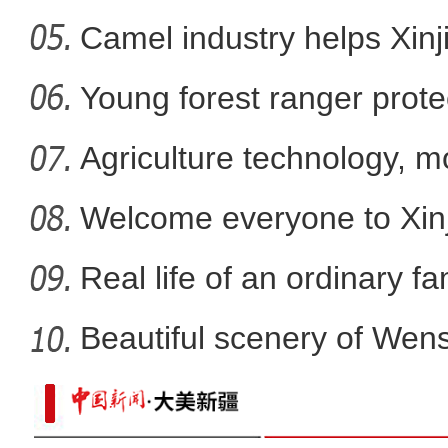
Camel industry helps Xinj
新疆喀什旅游持续“回暖”
Young forest ranger protec
Agriculture technology, m
promote
Welcome everyone to Xi
mem
Real life of an ordinary fa
Beautiful scenery of We
in
新疆吐鲁番杏花盛开十