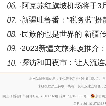
模招聘会
·
阿克苏红旗坡机场将于3
疆外航线
·
新疆吐鲁番：“税务蓝”扮靓
·
民族的也是世界的 新疆
得更远？
·
2023新疆文旅来厦推介
·
探访和田夜市：让人流连
本网站所刊载信息，不代表中新社和中新网观点。 
未经授权禁止转载、摘编、复制及建立镜像，
[
网上传播视听节目许可证（0106168)
] [
京ICP证040655号
] [
京公网安
总机：86-10-878266