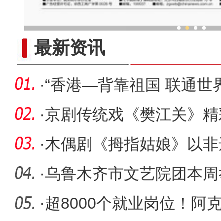
沙漠越野群英会
最新资讯
·
“香港—背靠祖国 联通世
·
京剧传统戏《樊江关》精
·
木偶剧《拇指姑娘》以非
话
·
乌鲁木齐市文艺院团本周
·
超8000个就业岗位！阿