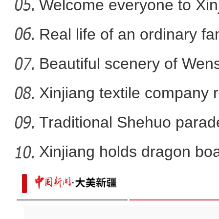
promote
Welcome everyone to Xi
新疆吐鲁番杏花盛开十
mem
Real life of an ordinary fa
Beautiful scenery of We
in
Xinjiang textile company 
wort
Traditional Shehuo parad
Xinjiang holds dragon boa