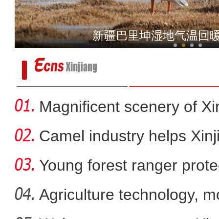
新疆喀什旅游持续“回暖”
乌鲁木齐迎来春日降雪 
Magnificent scenery of Xi
Camel industry helps Xinj
Young forest ranger protec
Agriculture technology, m