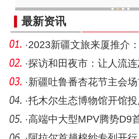
新疆非遗乐器工坊奏响“
最新资讯
·
2023新疆文旅来厦推介
·
探访和田夜市：让人流连
·
新疆吐鲁番杏花节主会场
万人次 现
·
托木尔生态博物馆开馆投
·
高端中大型MPV腾势D9
际车展
·
阿拉尔首趟棉纱专列开行