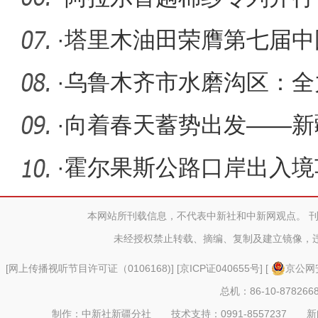
辟新线路
·
塔里木油田荣膺第七届中
·
乌鲁木齐市水磨沟区：全
设
·
向着春天蓄势出发——新
营企业发
·
霍尔果斯公路口岸出入境
上新”
本网站所刊载信息，不代表中新社和中新网观点。 
未经授权禁止转载、摘编、复制及建立镜像，
[
网上传播视听节目许可证（0106168)
] [
京ICP证040655号
] [
京公网安
总机：86-10-878266
制作：中新社新疆分社 技术支持：0991-8557237 新闻热线：