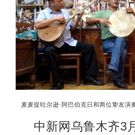
麦麦提吐尔逊·阿巴伯克日和两位挚友演
中新网乌鲁木齐3月