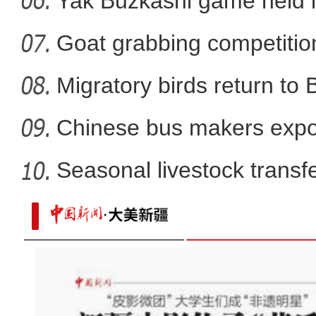
Yak Buzkashi game held 
Goat grabbing competition
Migratory birds return to
Chinese bus makers expo
energy ve
Seasonal livestock transfer
PVC板上的中