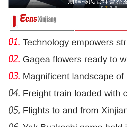
新疆移民管理警察
Technology empowers str
Xi
Gagea flowers ready to w
Nal
Magnificent landscape of
La
Freight train loaded with
Flights to and from Xinjian
第三次新疆科考：阿尔金山