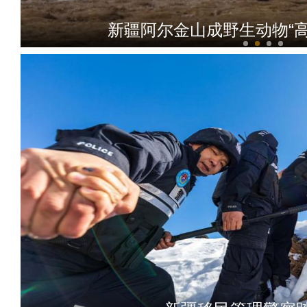
新疆阿尔金山成野生动物“高
新疆“旅交会”：260多套