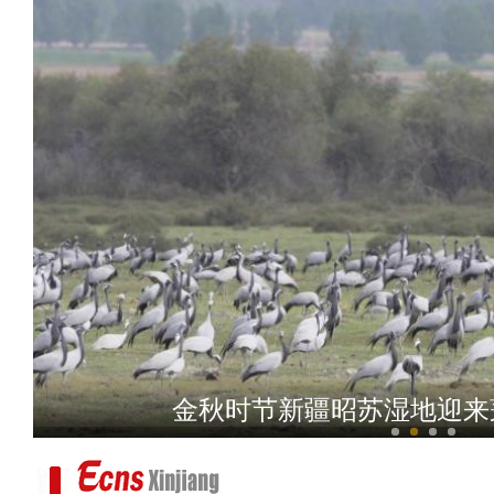
新疆禾木：云雾笼
金秋时节新疆昭苏湿地迎来