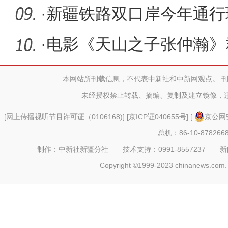
发新生
·
新疆铁路双口岸今年通行
·
电影《天山之子张仲瀚》
亲身体验
本网站所刊载信息，不代表中新社和中新网观点。 
未经授权禁止转载、摘编、复制及建立镜像，
[
网上传播视听节目许可证（0106168)
] [
京ICP证040655号
] [
京公网安
总机：86-10-878266
制作：中新社新疆分社 技术支持：0991-8557237 新闻热线：
Copyright ©1999-2023 chinanews.com. 