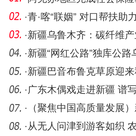
·
青·喀“联姻” 对口帮扶
高质
·
新疆乌鲁木齐：碳纤维产
·
新疆“网红公路”独库公
交警坚
·
新疆巴音布鲁克草原迎来
景区建设
·
广东木偶戏走进新疆 谱
华章
·
（聚焦中国高质量发展）
激发 “活
·
从无人问津到游客如织 