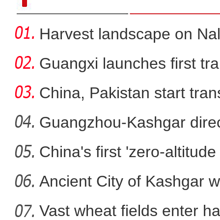
Harvest landscape on Nala
Guangxi launches first trai
China, Pakistan start tran
Guangzhou-Kashgar direct
China's first 'zero-altitu
“离海最远”的新疆，为何
Ancient City of Kashgar w
Vast wheat fields enter ha