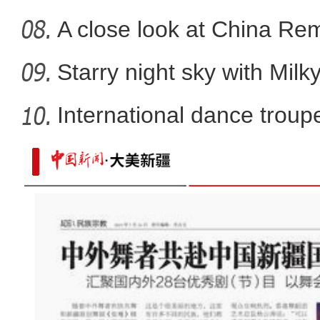
A close look at China Re
Starry night sky with Mil
International dance troupe
【最华人】“一带一路”上