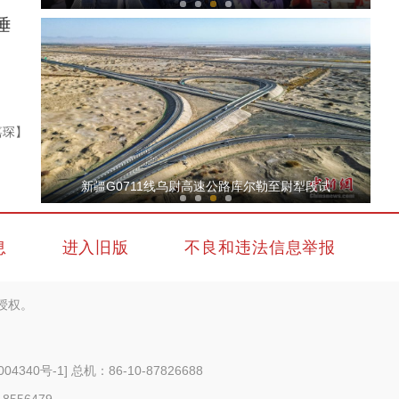
陲
嘉琛】
斑斓秋色怡人 油画般风景尽显秋日之美
新疆G0711线乌尉高速公路库尔勒至尉犁段试
息
进入旧版
不良和违法信息举报
授权。
新疆兵团：朽木变工艺品 提升价值能致富
004340号-1
] 总机：86-10-87826688