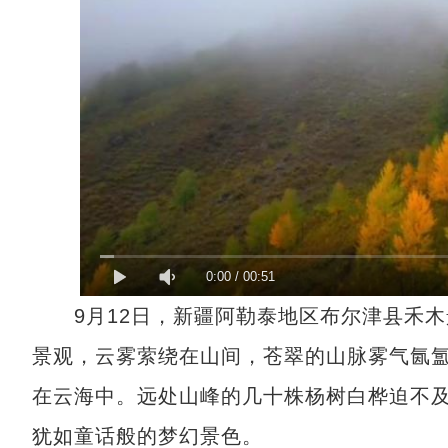
0:00
/
00:51
9月12日，新疆阿勒泰地区布尔津县禾木
景观，云雾萦绕在山间，苍翠的山脉雾气氤
在云海中。远处山峰的几十株杨树白桦迫不
犹如童话般的梦幻景色。