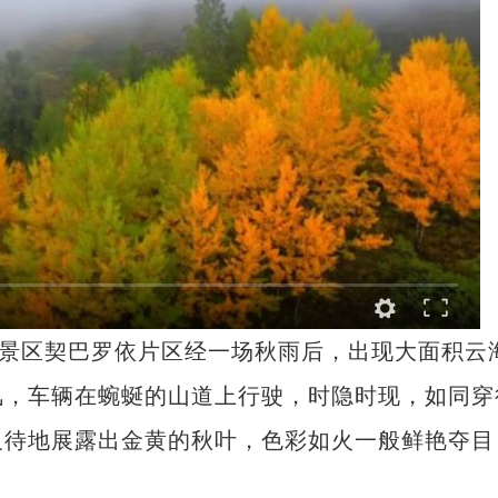
景区契巴罗依片区经一场秋雨后，出现大面积云
氲，车辆在蜿蜒的山道上行驶，时隐时现，如同穿
及待地展露出金黄的秋叶，色彩如火一般鲜艳夺目