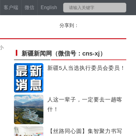
客户端
微信
English
分享到：
小
新疆新闻网
（微信号：cns-xj）
新疆5人当选执行委员会委员！
斑斓秋色怡人 油画般风景尽显秋日之美
人这一辈子，一定要去一趟喀
什！
【丝路同心圆】集智聚力书写