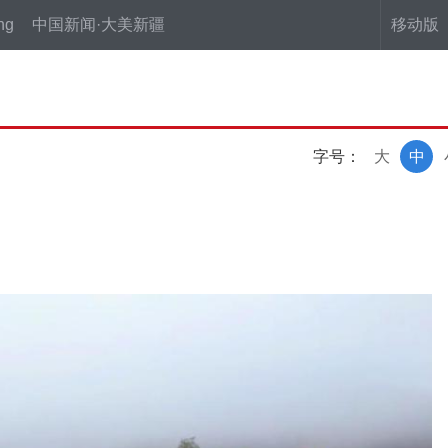
ng
中国新闻·大美新疆
移动版
字号：
大
中