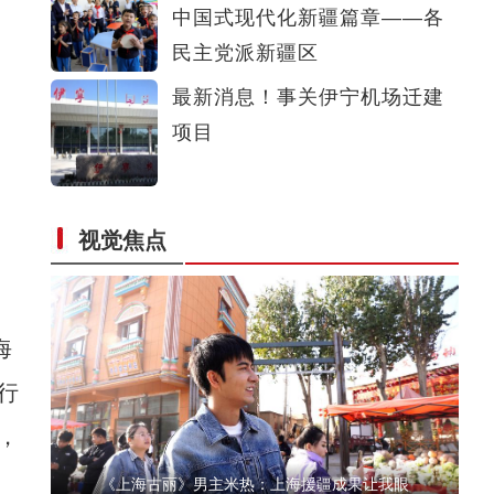
中国式现代化新疆篇章——各
新疆兵团：朽木变工艺品 提升价值能致富
民主党派新疆区
最新消息！事关伊宁机场迁建
项目
视觉焦点
实拍新疆南部“稻蟹共生”示范田 生态经济双
海
行
，
《上海古丽》男主米热：上海援疆成果让我眼