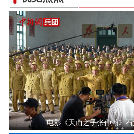
新疆铁路双口岸通行突
电影《天山之子张仲瀚》石