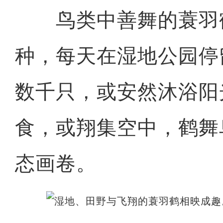
鸟类中善舞的蓑羽
种，每天在湿地公园停
数千只，或安然沐浴阳
食，或翔集空中，鹤舞
态画卷。