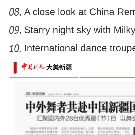
A close look at China Re
Starry night sky with Mil
International dance troupe
新疆铁路双口岸通行突