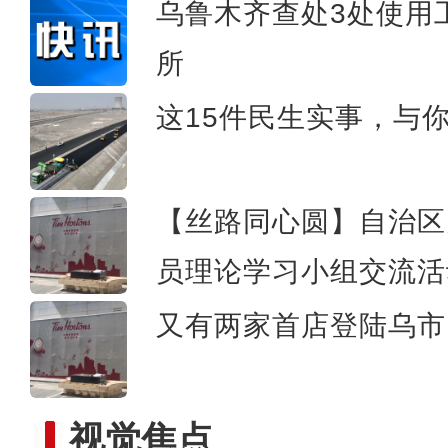
乌鲁木齐查处3处使用
新疆库车现代农业科创中心：
所
这15件民生实事，与
【丝路同心圆】自治区
员理论学习小组交流活
又有两家首店登陆乌市 
视觉焦点