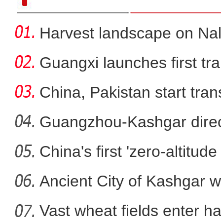
Harvest landscape on Nala
Guangxi launches first trai
China, Pakistan start tran
Guangzhou-Kashgar direct
China's first 'zero-altitu
新疆库车现代农业科创中心：
Ancient City of Kashgar w
Vast wheat fields enter ha